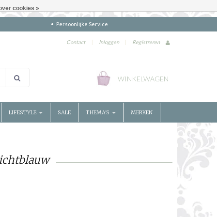
over cookies »
Persoonlijke Service
Contact
|
Inloggen
|
Registreren
WINKELWAGEN
LIFESTYLE
SALE
THEMA'S
MERKEN
lichtblauw