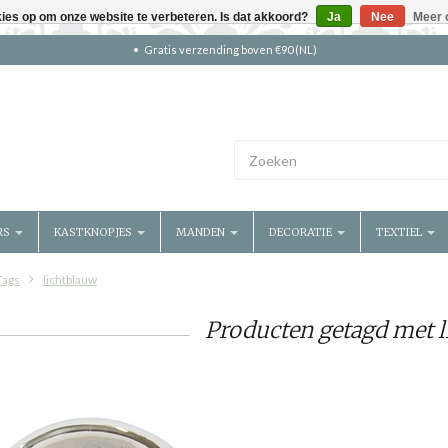
kies op om onze website te verbeteren. Is dat akkoord?
Ja
Nee
Meer 
Gratis verzending boven €90 (NL)
RS
KASTKNOPJES
MANDEN
DECORATIE
TEXTIEL
Tags
lichtblauw
Producten getagd met 