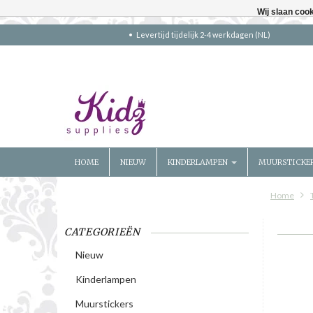
Wij slaan coo
Levertijd tijdelijk 2-4 werkdagen (NL)
HOME
NIEUW
KINDERLAMPEN
MUURSTICKE
Home
CATEGORIEËN
Nieuw
Kinderlampen
Muurstickers