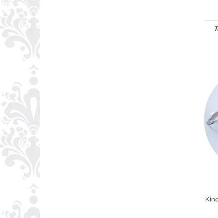
T
Kind