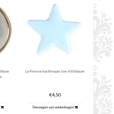
tblauw
La Finesse kastknopje ster lichtblauw
d
€4,50
n
Toevoegen aan winkelwagen