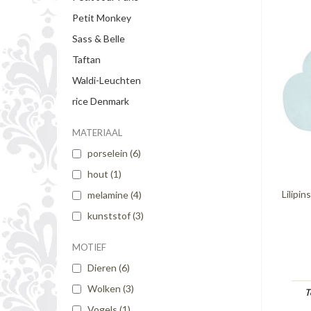
Petit Monkey
Sass & Belle
Taftan
Waldi-Leuchten
rice Denmark
MATERIAAL
porselein
(6)
hout
(1)
Lilipi
melamine
(4)
kunststof
(3)
MOTIEF
Dieren
(6)
Wolken
(3)
T
Vogels
(1)