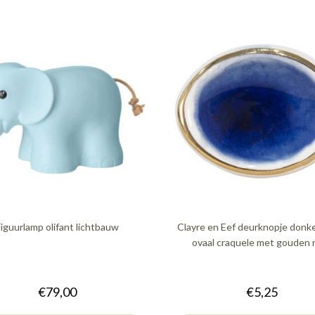
Figuurlamp olifant lichtbauw
Clayre en Eef deurknopje donk
ovaal craquele met gouden 
€79,00
€5,25