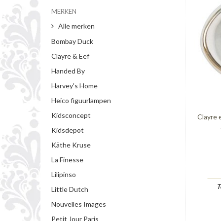
MERKEN
Alle merken
Bombay Duck
Clayre & Eef
Handed By
Harvey's Home
Heico figuurlampen
Kidsconcept
Clayre 
Kidsdepot
Käthe Kruse
La Finesse
Lilipinso
T
Little Dutch
Nouvelles Images
Petit Jour Paris