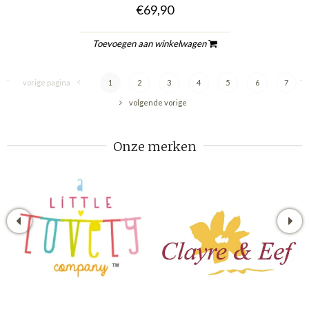
€69,90
Toevoegen aan winkelwagen
vorige pagina
1
2
3
4
5
6
7
volgende vorige
Onze merken