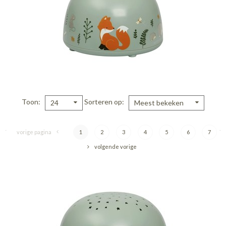
Toon
Sorteren op
24
Meest bekeken
vorige pagina
1
2
3
4
5
6
7
volgende vorige