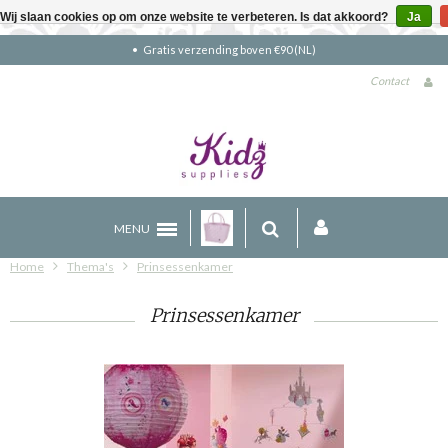
Wij slaan cookies op om onze website te verbeteren. Is dat akkoord?
Ja
Gratis verzending boven €90 (NL)
Contact
MENU
Home
Thema's
Prinsessenkamer
Prinsessenkamer