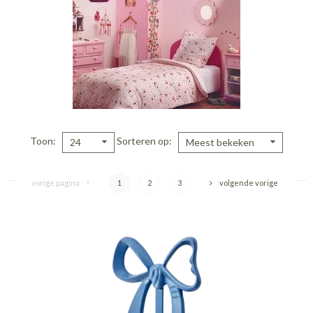
Toon
Sorteren op
24
Meest bekeken
vorige pagina
1
2
3
volgende vorige