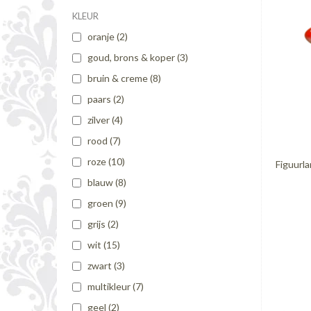
KLEUR
oranje
(2)
goud, brons & koper
(3)
bruin & creme
(8)
paars
(2)
zilver
(4)
rood
(7)
roze
(10)
Figuurl
blauw
(8)
groen
(9)
grijs
(2)
wit
(15)
zwart
(3)
multikleur
(7)
geel
(2)