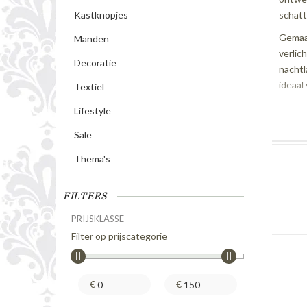
schatt
Kastknopjes
Gemaak
Manden
verlic
Decoratie
nachtl
ideaal
Textiel
Lifestyle
Sale
Thema's
FILTERS
PRIJSKLASSE
Filter op prijscategorie
€
€