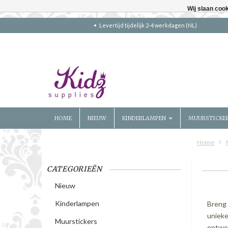
Wij slaan coo
Levertijd tijdelijk 2-4 werkdagen (NL)
HOME
NIEUW
KINDERLAMPEN
MUURSTICKE
Home
CATEGORIEËN
Nieuw
Kinderlampen
Breng 
unieke
Muurstickers
ontwer