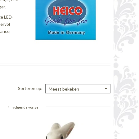
ger.
ge LED-
eervol
iance,
Sorteren op
Meest bekeken
volgende vorige