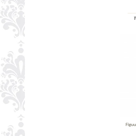
T
Figuu