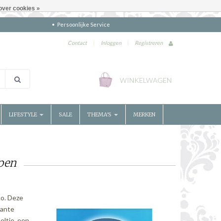
over cookies »
Persoonlijke Service
Contact
|
Inloggen
|
Registreren
WINKELWAGEN
LIFESTYLE
SALE
THEMA'S
MERKEN
pen
co. Deze
mante
eltje, een