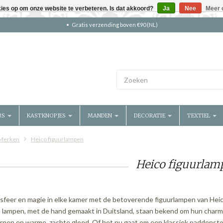
kies op om onze website te verbeteren. Is dat akkoord?
Ja
Nee
Meer 
Gratis verzending boven €90 (NL)
RS
KASTKNOPJES
MANDEN
DECORATIE
TEXTIEL
Merken
Heico figuurlampen
Heico figuurlam
sfeer en magie in elke kamer met de betoverende figuurlampen van Hei
 lampen, met de hand gemaakt in Duitsland, staan bekend om hun char
pen en warme, zachte gloed. Of het nu gaat om een klassiek paddensto