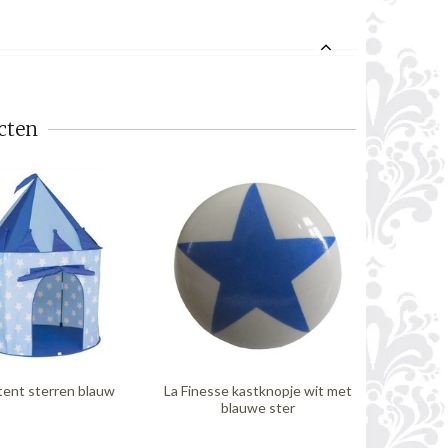
cten
tent sterren blauw
La Finesse kastknopje wit met
Juul Des
blauwe ster