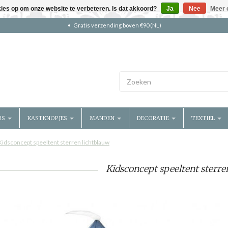
kies op om onze website te verbeteren. Is dat akkoord?
Ja
Nee
Meer 
Gratis verzending boven €90 (NL)
RS
KASTKNOPJES
MANDEN
DECORATIE
TEXTIEL
Kidsconcept speeltent sterren lichtblauw
Kidsconcept speeltent sterre