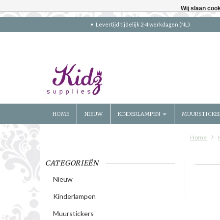
Wij slaan coo
Levertijd tijdelijk 2-4 werkdagen (NL)
HOME
NIEUW
KINDERLAMPEN
MUURSTICKE
Home
CATEGORIEËN
Nieuw
Kinderlampen
Muurstickers