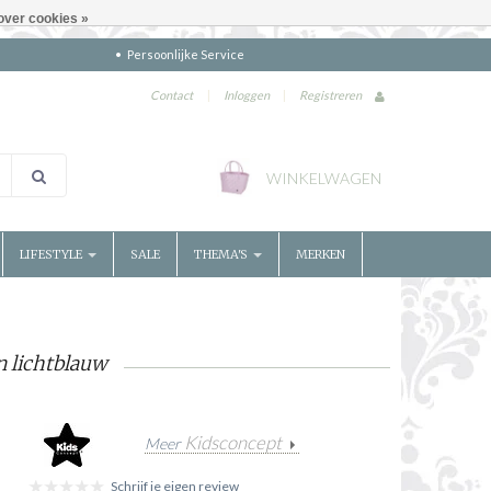
over cookies »
Persoonlijke Service
Contact
|
Inloggen
|
Registreren
WINKELWAGEN
LIFESTYLE
SALE
THEMA'S
MERKEN
n lichtblauw
Kidsconcept
Meer
Schrijf je eigen review