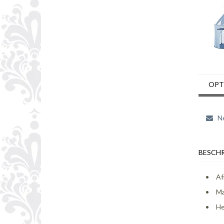
OPT
Ne
BESCHR
Af
Ma
He