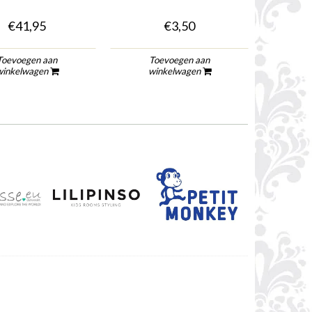
€41,95
€3,50
Toevoegen aan
Toevoegen aan
To
winkelwagen
winkelwagen
wi