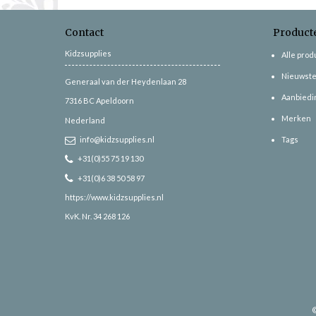
Contact
Product
Kidzsupplies
Alle pro
Nieuwste
Generaal van der Heydenlaan 28
Aanbiedi
7316 BC
Apeldoorn
Merken
Nederland
info@kidzsupplies.nl
Tags
+31(0)55 75 19 130
+31(0)6 38 50 58 97
https://www.kidzsupplies.nl
KvK. Nr. 34 268 126
©