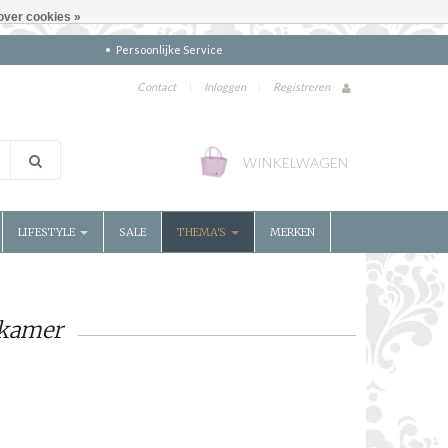
over cookies »
Persoonlijke Service
Contact
|
Inloggen
|
Registreren
WINKELWAGEN
LIFESTYLE
SALE
THEMA'S
MERKEN
rkamer