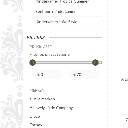
Kinderkamer Tropical Summer
Eenhoorn kinderkamer
Kinderkamer Ibiza Style
FILTERS
PRIJSKLASSE
Filter op prijscategorie
€
€
A L
MERKEN
Alle merken
A Lovely Little Company
Djeco
T
Esthex