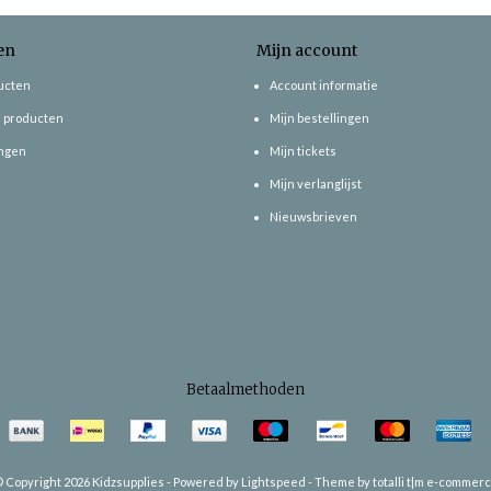
en
Mijn account
ducten
Account informatie
 producten
Mijn bestellingen
ngen
Mijn tickets
Mijn verlanglijst
Nieuwsbrieven
Betaalmethoden
 Copyright 2026 Kidzsupplies -
Powered by
Lightspeed
-
Theme by totalli t|m e-commer