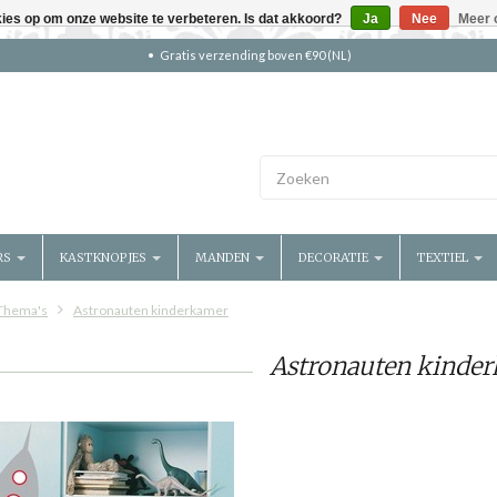
kies op om onze website te verbeteren. Is dat akkoord?
Ja
Nee
Meer 
Gratis verzending boven €90 (NL)
RS
KASTKNOPJES
MANDEN
DECORATIE
TEXTIEL
Thema's
Astronauten kinderkamer
Astronauten kinde