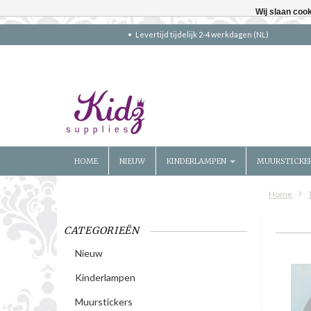
Wij slaan coo
Levertijd tijdelijk 2-4 werkdagen (NL)
HOME
NIEUW
KINDERLAMPEN
MUURSTICKE
Home
CATEGORIEËN
Nieuw
Kinderlampen
Muurstickers