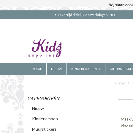
Wij slaan coo
Levertijd tijdelijk 2-4 werkdagen (NL)
HOME
NIEUW
KINDERLAMPEN
MUURSTICKE
Home
CATEGORIEËN
Nieuw
Kinderlampen
Maak v
kinder
Muurstickers