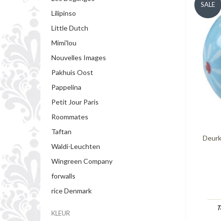
SALE
Lilipinso
Little Dutch
Mimi'lou
Nouvelles Images
Pakhuis Oost
Pappelina
Petit Jour Paris
Roommates
Taftan
Deurk
Waldi-Leuchten
Wingreen Company
forwalls
rice Denmark
T
KLEUR