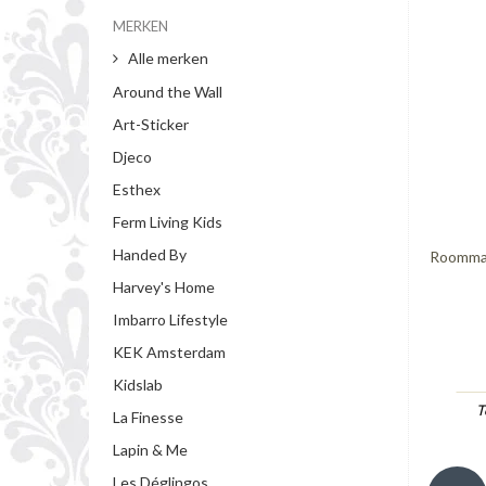
MERKEN
Alle merken
Around the Wall
Art-Sticker
Djeco
Esthex
Ferm Living Kids
Handed By
Roommat
Harvey's Home
Imbarro Lifestyle
KEK Amsterdam
Kidslab
T
La Finesse
Lapin & Me
Les Déglingos