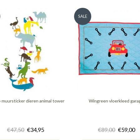
SALE
b muursticker dieren animal tower
Wingreen vloerkleed gara
€47,50
€34,95
€89,00
€59,00