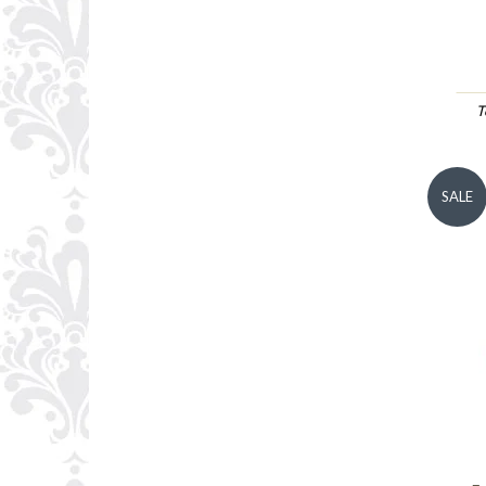
T
SALE