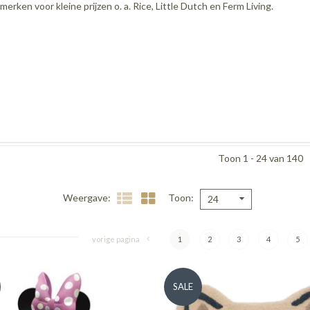
merken voor kleine prijzen o. a. Rice, Little Dutch en Ferm Living.
Toon 1 - 24 van 140
Weergave
Toon
24
vorige pagina
1
2
3
4
5
SALE