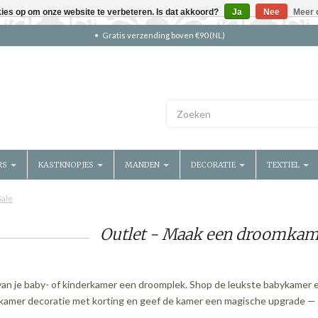
kies op om onze website te verbeteren. Is dat akkoord?
Ja
Nee
Meer 
Gratis verzending boven €90 (NL)
RS
KASTKNOPJES
MANDEN
DECORATIE
TEXTIEL
Sale
Outlet - Maak een droomkam
an je baby- of kinderkamer een droomplek. Shop de leukste babykamer 
kamer decoratie met korting en geef de kamer een magische upgrade — 