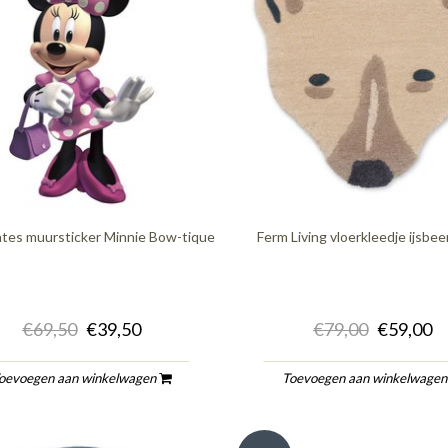
es muursticker Minnie Bow-tique
Ferm Living vloerkleedje ijsbe
€69,50
€39,50
€79,00
€59,00
oevoegen aan winkelwagen
Toevoegen aan winkelwage