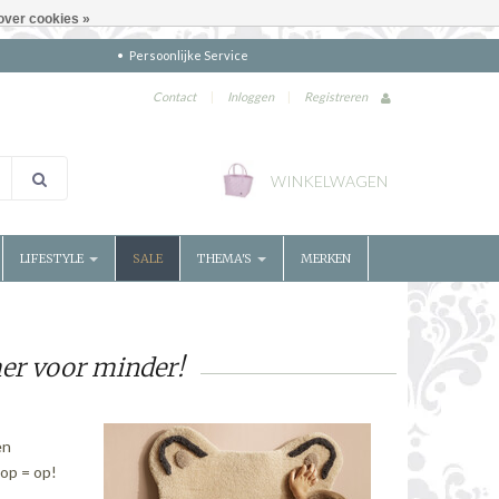
over cookies »
Persoonlijke Service
Contact
|
Inloggen
|
Registreren
WINKELWAGEN
LIFESTYLE
SALE
THEMA'S
MERKEN
er voor minder!
en
op = op!