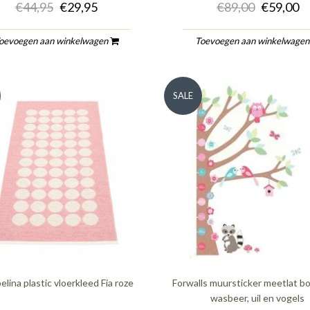
€44,95
€29,95
€89,00
€59,00
oevoegen aan winkelwagen
Toevoegen aan winkelwage
SALE
lina plastic vloerkleed Fia roze
Forwalls muursticker meetlat 
wasbeer, uil en vogels