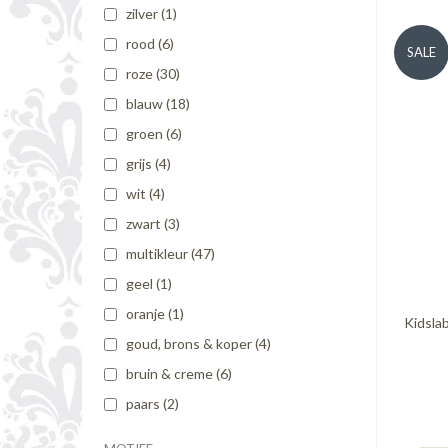
zilver
(1)
rood
(6)
SALE
roze
(30)
blauw
(18)
groen
(6)
grijs
(4)
wit
(4)
zwart
(3)
multikleur
(47)
geel
(1)
oranje
(1)
Kidsla
goud, brons & koper
(4)
bruin & creme
(6)
paars
(2)