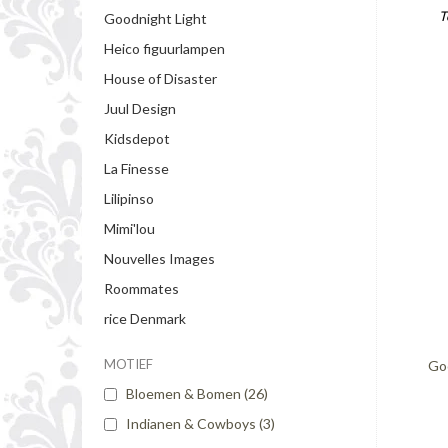
T
Goodnight Light
Heico figuurlampen
House of Disaster
Juul Design
Kidsdepot
La Finesse
Lilipinso
Mimi'lou
Nouvelles Images
Roommates
rice Denmark
MOTIEF
Goo
Bloemen & Bomen
(26)
Indianen & Cowboys
(3)