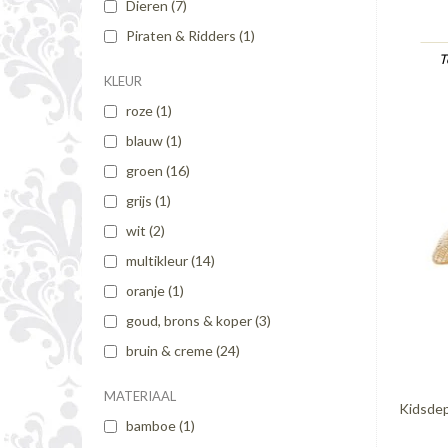
Dieren
(7)
Piraten & Ridders
(1)
T
KLEUR
roze
(1)
blauw
(1)
groen
(16)
grijs
(1)
wit
(2)
multikleur
(14)
oranje
(1)
goud, brons & koper
(3)
bruin & creme
(24)
MATERIAAL
Kidsdep
bamboe
(1)