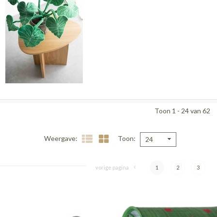
Toon 1 - 24 van 62
Weergave
Toon
24
vorige pagina
1
2
3