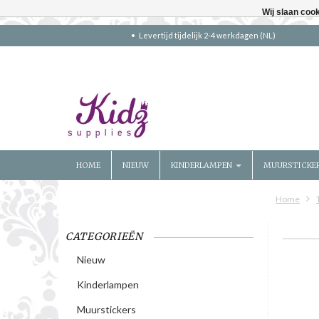
Wij slaan coo
Levertijd tijdelijk 2-4 werkdagen (NL)
HOME
NIEUW
KINDERLAMPEN
MUURSTICKE
Home
CATEGORIEËN
Nieuw
Kinderlampen
Muurstickers