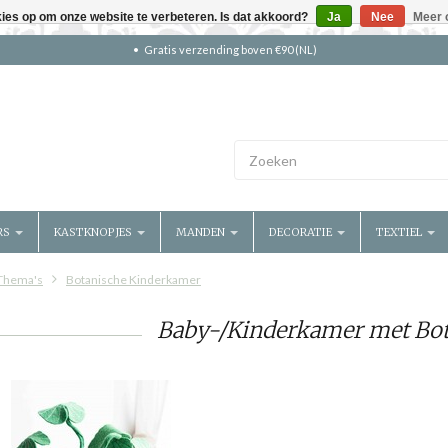
kies op om onze website te verbeteren. Is dat akkoord?
Ja
Nee
Meer 
Gratis verzending boven €90 (NL)
RS
KASTKNOPJES
MANDEN
DECORATIE
TEXTIEL
Thema's
Botanische Kinderkamer
Baby-/Kinderkamer met Bo