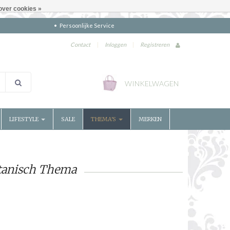
over cookies »
Persoonlijke Service
Contact
|
Inloggen
|
Registreren
WINKELWAGEN
LIFESTYLE
SALE
THEMA'S
MERKEN
tanisch Thema