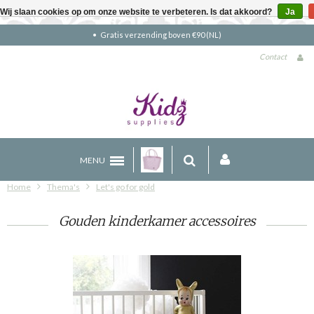
Wij slaan cookies op om onze website te verbeteren. Is dat akkoord?
Ja
Gratis verzending boven €90 (NL)
Contact
MENU
Home
Thema's
Let's go for gold
Gouden kinderkamer accessoires