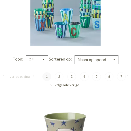
Toon
Sorteren op
24
Naam oplopend
vorige pagina
1
2
3
4
5
6
7
volgende vorige