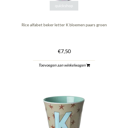
quickshop
Rice alfabet beker letter K bloemen paars groen
€7,50
Toevoegen aan winkelwagen