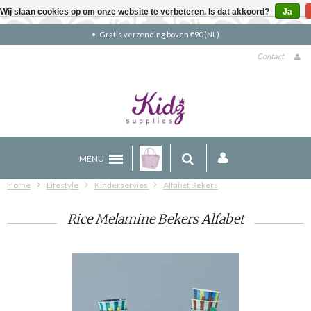
Wij slaan cookies op om onze website te verbeteren. Is dat akkoord?
Ja
Gratis verzending boven €90 (NL)
Contact
MENU
Home
Lifestyle
Kinderservies
Alfabet Bekers
Rice Melamine Bekers Alfabet