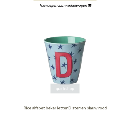
Toevoegen aan winkelwagen
quickshop
Rice alfabet beker letter D sterren blauw rood