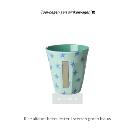
Toevoegen aan winkelwagen
quickshop
Rice alfabet beker letter I sterren groen blauw