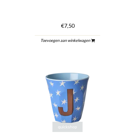
€7,50
Toevoegen aan winkelwagen
quickshop