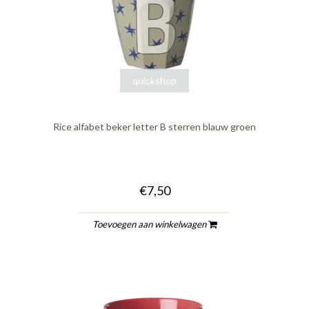
quickshop
Rice alfabet beker letter B sterren blauw groen
€7,50
Toevoegen aan winkelwagen