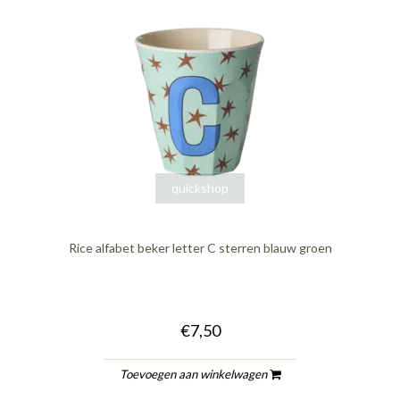
quickshop
Rice alfabet beker letter C sterren blauw groen
€7,50
Toevoegen aan winkelwagen