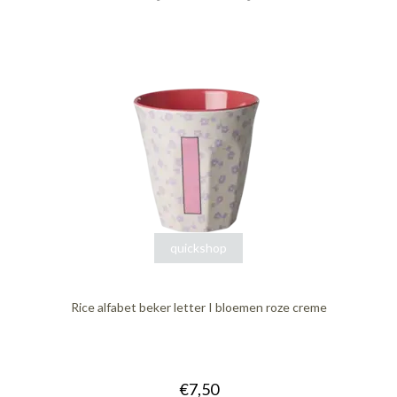
quickshop
Rice alfabet beker letter I bloemen roze creme
€7,50