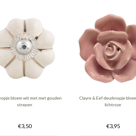
nopje bloem wit met met gouden
Clayre & Eef deurknopje bloe
strepen
lichtroze
€3,50
€3,95