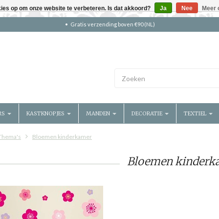
kies op om onze website te verbeteren. Is dat akkoord?
Ja
Nee
Meer 
Gratis verzending boven €90 (NL)
RS
KASTKNOPJES
MANDEN
DECORATIE
TEXTIEL
Thema's
Bloemen kinderkamer
Bloemen kinderk