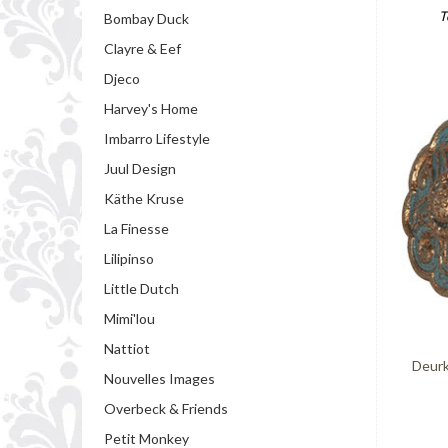
T
Bombay Duck
Clayre & Eef
Djeco
Harvey's Home
Imbarro Lifestyle
Juul Design
Käthe Kruse
La Finesse
Lilipinso
Little Dutch
Mimi'lou
Nattiot
Deurk
Nouvelles Images
Overbeck & Friends
Petit Monkey