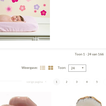
Toon 1 - 24 van 166
Weergave
Toon
24
vorige pagina
1
2
3
4
5