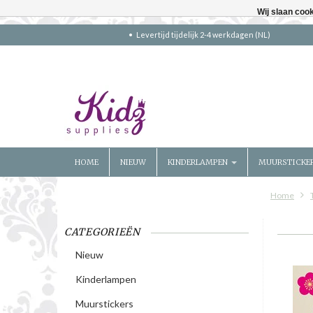
Wij slaan coo
Levertijd tijdelijk 2-4 werkdagen (NL)
HOME
NIEUW
KINDERLAMPEN
MUURSTICKE
Home
CATEGORIEËN
Nieuw
Kinderlampen
Muurstickers