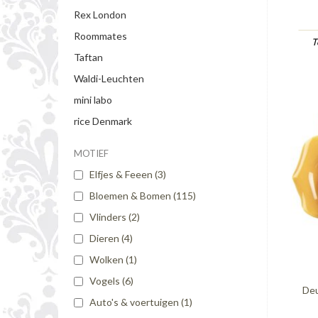
Rex London
Roommates
T
Taftan
Waldi-Leuchten
mini labo
rice Denmark
MOTIEF
Elfjes & Feeen
(3)
Bloemen & Bomen
(115)
Vlinders
(2)
Dieren
(4)
Wolken
(1)
Vogels
(6)
Deu
Auto's & voertuigen
(1)