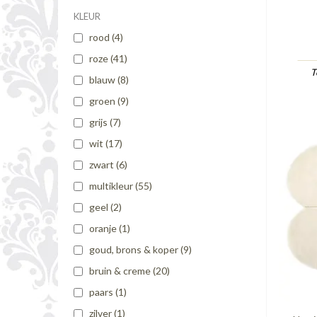
KLEUR
rood
(4)
roze
(41)
T
blauw
(8)
groen
(9)
grijs
(7)
wit
(17)
zwart
(6)
multikleur
(55)
geel
(2)
oranje
(1)
goud, brons & koper
(9)
bruin & creme
(20)
paars
(1)
zilver
(1)