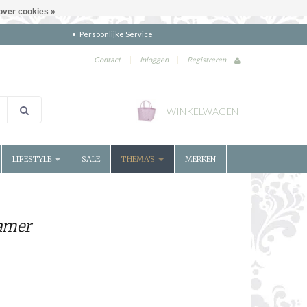
over cookies »
Persoonlijke Service
Contact
|
Inloggen
|
Registreren
WINKELWAGEN
LIFESTYLE
SALE
THEMA'S
MERKEN
amer