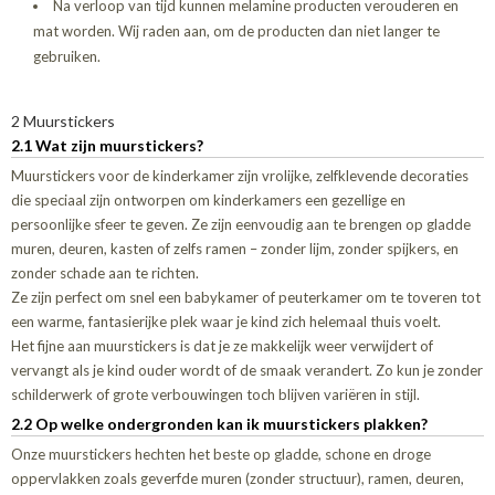
Na verloop van tijd kunnen melamine producten verouderen en
mat worden. Wij raden aan, om de producten dan niet langer te
gebruiken.
2 Muurstickers
2.1 Wat zijn muurstickers?
Muurstickers voor de kinderkamer zijn vrolijke, zelfklevende decoraties
die speciaal zijn ontworpen om kinderkamers een gezellige en
persoonlijke sfeer te geven. Ze zijn eenvoudig aan te brengen op gladde
muren, deuren, kasten of zelfs ramen – zonder lijm, zonder spijkers, en
zonder schade aan te richten.
Ze zijn perfect om snel een babykamer of peuterkamer om te toveren tot
een warme, fantasierijke plek waar je kind zich helemaal thuis voelt.
Het fijne aan muurstickers is dat je ze makkelijk weer verwijdert of
vervangt als je kind ouder wordt of de smaak verandert. Zo kun je zonder
schilderwerk of grote verbouwingen toch blijven variëren in stijl.
2.2 Op welke ondergronden kan ik muurstickers plakken?
Onze muurstickers hechten het beste op gladde, schone en droge
oppervlakken zoals geverfde muren (zonder structuur), ramen, deuren,