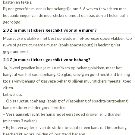
kasten en tegels.
Bij net geverfde muren is het belangrijk, om 5-6 weken te wachten met
het aanbrengen van de muurstickers, omdat dan pas de verf helemaal is
gedroogd.
2.3 Zijn muurstickers geschikt voor alle muren?
Muurstickers plakken het best op gladde, niet-poreuze oppervlakken. Op
ruwe of gestructureerde muren (zoals spachtelputz) is hechting niet
gegarandeerd.
2.4 Zijn muurstickers geschikt voor behang?
Ja, in veel gevallen kun je muurstickers op behang plakken, maar het
hangt af van het soort behang. Op glad, stevig en goed hechtend behang
(zoals vinylbehang of glasvezelbehang) blijven muurstickers meestal goed
zitten.
Let wel op:
–
Op structuurbehang
(zoals grof vliesbehang of spachtelputzbehang)
kan de sticker minder goed hechten.
–
Vers aangebracht behang
moet eerst goed drogen en uitharden
(minstens 3 weken).
– Bij het verwijderen van de sticker bestaat er een kans dat het behang
beschadigt, vooral bij dun of loszittend behang.