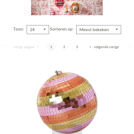
Toon
Sorteren op
24
Meest bekeken
vorige pagina
1
2
3
volgende vorige
quickshop