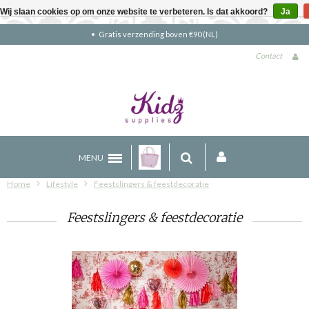
Wij slaan cookies op om onze website te verbeteren. Is dat akkoord?
Ja
Gratis verzending boven €90 (NL)
Contact
MENU
Home
Lifestyle
Feestslingers & feestdecoratie
Feestslingers & feestdecoratie