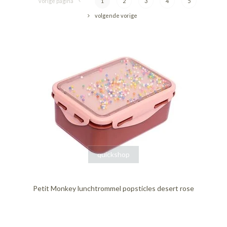
vorige pagina
1
2
3
4
5
volgende vorige
quickshop
Petit Monkey lunchtrommel popsticles desert rose