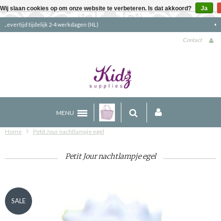
Wij slaan cookies op om onze website te verbeteren. Is dat akkoord?
Ja
Gratis verzending boven €90 (NL)
Contact
MENU
Home
Petit Jour nachtlampje egel
Petit Jour nachtlampje egel
SALE