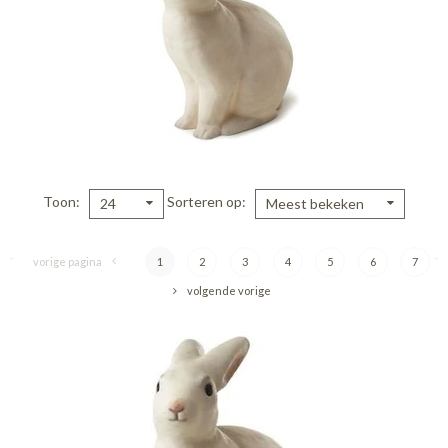
Toon
Sorteren op
24
Meest bekeken
vorige pagina
1
2
3
4
5
6
7
volgende vorige