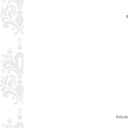
T
Kidsde