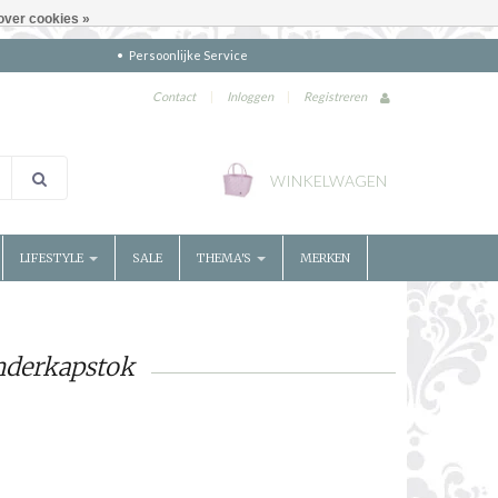
over cookies »
Persoonlijke Service
Contact
|
Inloggen
|
Registreren
WINKELWAGEN
LIFESTYLE
SALE
THEMA'S
MERKEN
nderkapstok