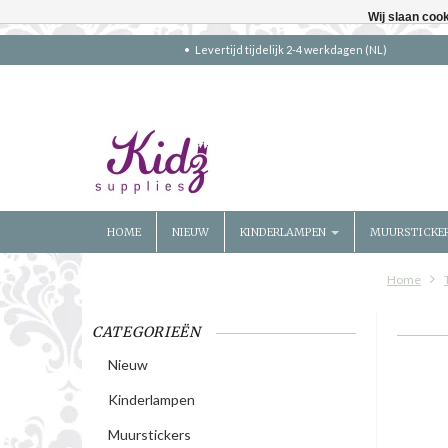
Wij slaan coo
Levertijd tijdelijk 2-4 werkdagen (NL)
HOME
NIEUW
KINDERLAMPEN
MUURSTICKE
Home
CATEGORIEËN
Nieuw
Kinderlampen
Muurstickers