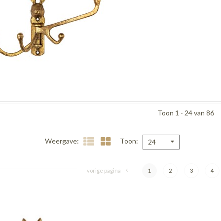
Toon 1 - 24 van 86
Weergave
Toon
24
vorige pagina
1
2
3
4