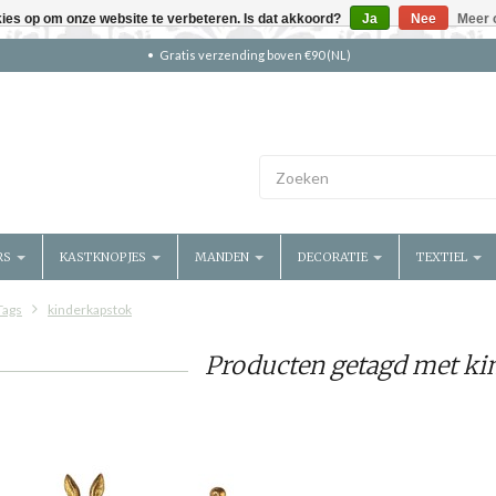
kies op om onze website te verbeteren. Is dat akkoord?
Ja
Nee
Meer 
Gratis verzending boven €90 (NL)
RS
KASTKNOPJES
MANDEN
DECORATIE
TEXTIEL
Tags
kinderkapstok
Producten getagd met ki