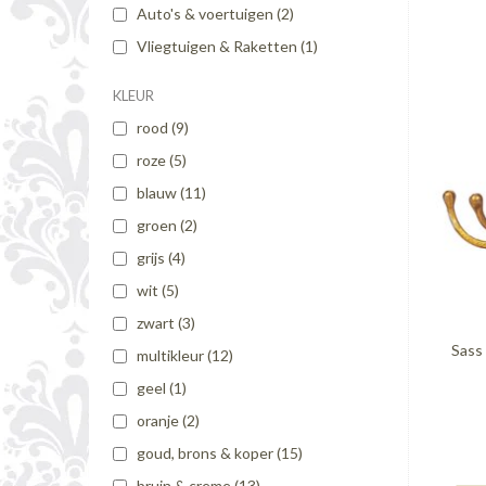
Auto's & voertuigen
(2)
Vliegtuigen & Raketten
(1)
KLEUR
rood
(9)
roze
(5)
blauw
(11)
groen
(2)
grijs
(4)
wit
(5)
zwart
(3)
Sass 
multikleur
(12)
geel
(1)
oranje
(2)
goud, brons & koper
(15)
bruin & creme
(13)