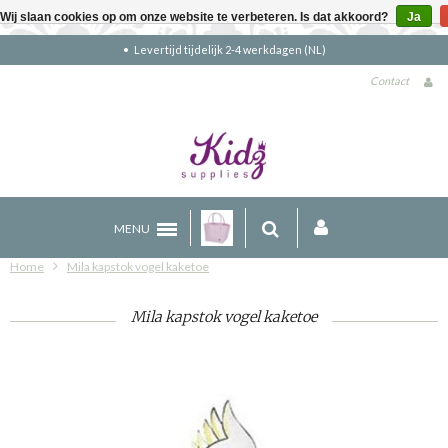
Wij slaan cookies op om onze website te verbeteren. Is dat akkoord?
Ja
ijdelijk 2-4 werkdagen (NL)
Gratis verze
Contact
MENU
Home
Mila kapstok vogel kaketoe
Mila kapstok vogel kaketoe