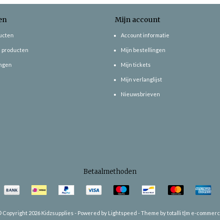
en
Mijn account
ducten
Account informatie
 producten
Mijn bestellingen
ngen
Mijn tickets
Mijn verlanglijst
Nieuwsbrieven
Betaalmethoden
 Copyright 2026 Kidzsupplies -
Powered by
Lightspeed
-
Theme by totalli t|m e-commer