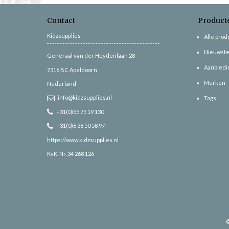
Contact
Product
Kidzsupplies
Alle pro
Nieuwste
Generaal van der Heydenlaan 28
Aanbiedi
7316 BC
Apeldoorn
Merken
Nederland
info@kidzsupplies.nl
Tags
+31(0)55 75 19 130
+31(0)6 38 50 58 97
https://www.kidzsupplies.nl
KvK. Nr. 34 268 126
©