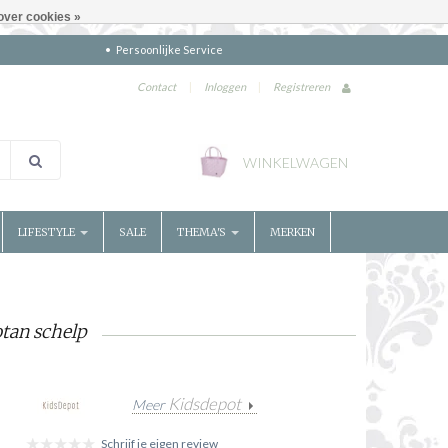
over cookies »
Persoonlijke Service
Contact
|
Inloggen
|
Registreren
WINKELWAGEN
LIFESTYLE
SALE
THEMA'S
MERKEN
otan schelp
Kidsdepot
Meer
Schrijf je eigen review