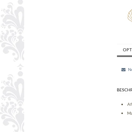
OPT
Ne
BESCHR
Af
Ma