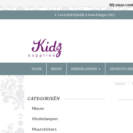
Wij slaan coo
Levertijd tijdelijk 2-4 werkdagen (NL)
HOME
NIEUW
KINDERLAMPEN
MUURSTICKE
Home
CATEGORIEËN
Nieuw
Kinderlampen
Muurstickers