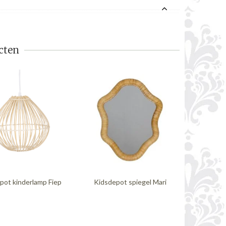
cten
pot kinderlamp Fiep
Kidsdepot spiegel Mari
Kidsdepot