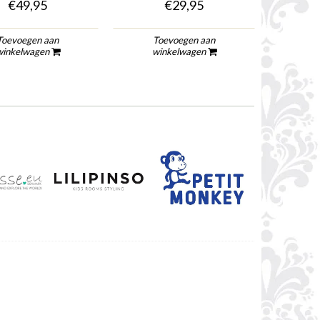
€49,95
€29,95
Toevoegen aan
Toevoegen aan
To
winkelwagen
winkelwagen
wi