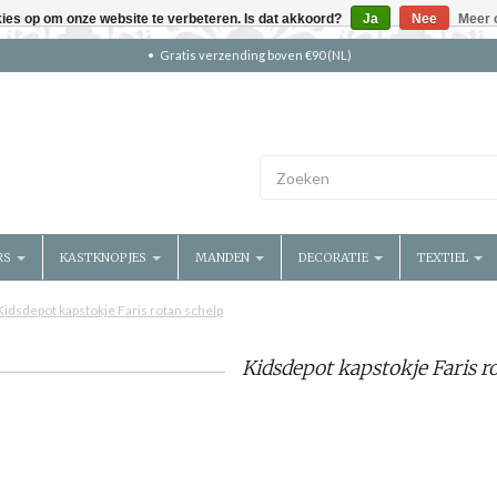
kies op om onze website te verbeteren. Is dat akkoord?
Ja
Nee
Meer 
Gratis verzending boven €90 (NL)
RS
KASTKNOPJES
MANDEN
DECORATIE
TEXTIEL
Kidsdepot kapstokje Faris rotan schelp
Kidsdepot kapstokje Faris r