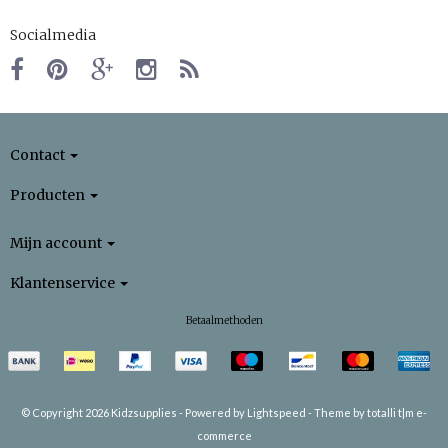
Socialmedia
Contact
Producten
Mijn account
Klantenservice
Betaalmethoden
© Copyright 2026 Kidzsupplies -
Powered by
Lightspeed
-
Theme by totalli t|m e-
commerce