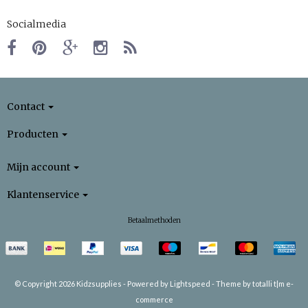
Socialmedia
Contact
Producten
Mijn account
Klantenservice
Betaalmethoden
© Copyright 2026 Kidzsupplies -
Powered by
Lightspeed
-
Theme by totalli t|m e-
commerce