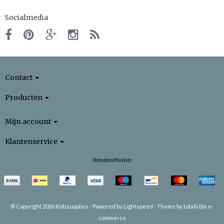
Socialmedia
Contact
Producten
Mijn account
Klantenservice
Betaalmethoden
© Copyright 2026 Kidzsupplies -
Powered by
Lightspeed
-
Theme by totalli t|m e-
commerce