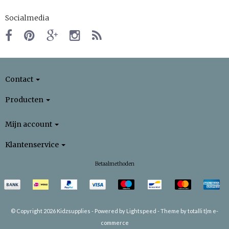
Socialmedia
Contact
Producten
Mijn account
Klantenservice
Betaalmethoden
© Copyright 2026 Kidzsupplies -
Powered by
Lightspeed
-
Theme by totalli t|m e-
commerce