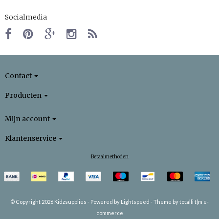
Socialmedia
Contact
Producten
Mijn account
Klantenservice
Betaalmethoden
© Copyright 2026 Kidzsupplies -
Powered by
Lightspeed
-
Theme by totalli t|m e-
commerce