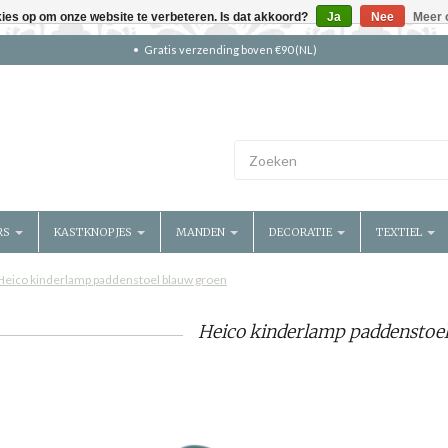
kies op om onze website te verbeteren. Is dat akkoord?
Ja
Nee
Meer 
Gratis verzending boven €90 (NL)
RS
KASTKNOPJES
MANDEN
DECORATIE
TEXTIEL
Heico kinderlamp paddenstoel blauw groen
Heico kinderlamp paddenstoel