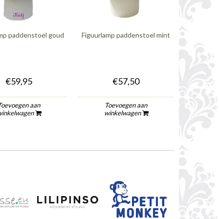
amp paddenstoel goud
Figuurlamp paddenstoel mint
Figuur
€59,95
€57,50
Toevoegen aan
Toevoegen aan
To
winkelwagen
winkelwagen
wi