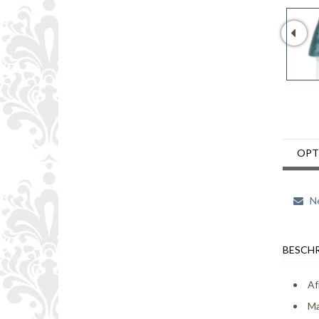
OPT
Ne
BESCHR
Af
Ma