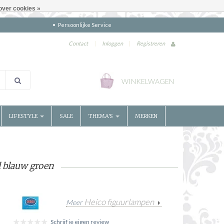
over cookies »
Persoonlijke Service
Contact
|
Inloggen
|
Registreren
WINKELWAGEN
LIFESTYLE
SALE
THEMA'S
MERKEN
 blauw groen
Heico figuurlampen
Meer
Schrijf je eigen review