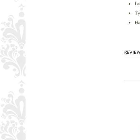
La
Ty
Ha
REVIE