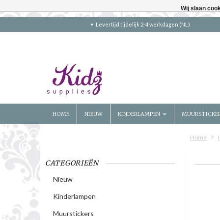
Wij slaan coo
Levertijd tijdelijk 2-4 werkdagen (NL)
HOME
NIEUW
KINDERLAMPEN
MUURSTICKE
Home
CATEGORIEËN
Nieuw
Kinderlampen
Muurstickers