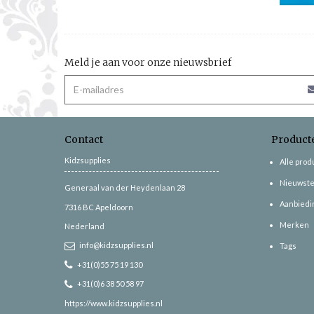
Meld je aan voor onze nieuwsbrief
Contact
Product
Kidzsupplies
Alle pro
Nieuwste
Generaal van der Heydenlaan 28
Aanbiedi
7316 BC
Apeldoorn
Merken
Nederland
info@kidzsupplies.nl
Tags
+31(0)55 75 19 130
+31(0)6 38 50 58 97
https://www.kidzsupplies.nl