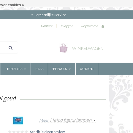
over cookies »
Persoonlijke Service
Contact
|
Inloggen
|
Registreren
WINKELWAGEN
LIFESTYLE
SALE
THEMA'S
MERKEN
l goud
Heico figuurlampen
Meer
Schrijf je eigen review