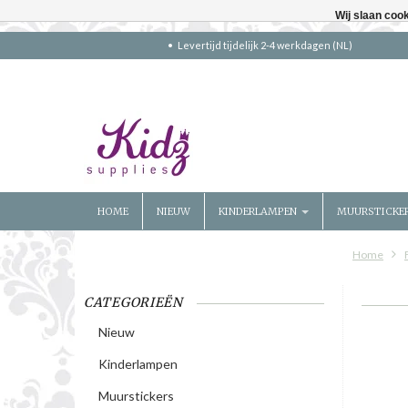
Wij slaan coo
Levertijd tijdelijk 2-4 werkdagen (NL)
HOME
NIEUW
KINDERLAMPEN
MUURSTICKE
Home
CATEGORIEËN
Nieuw
Kinderlampen
Muurstickers