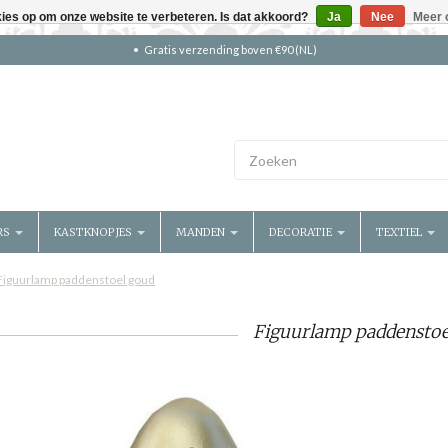
kies op om onze website te verbeteren. Is dat akkoord?
Ja
Nee
Meer 
Gratis verzending boven €90 (NL)
RS
KASTKNOPJES
MANDEN
DECORATIE
TEXTIEL
Figuurlamp paddenstoel goud
Figuurlamp paddenstoe