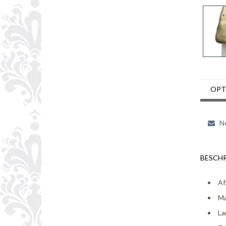
OPT
Ne
BESCHR
Af
Ma
La