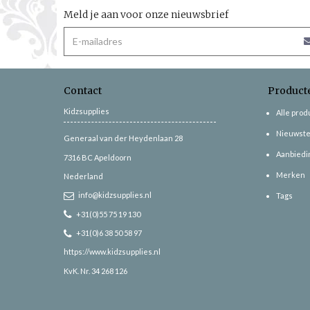
Meld je aan voor onze nieuwsbrief
Contact
Product
Kidzsupplies
Alle pro
Nieuwste
Generaal van der Heydenlaan 28
Aanbiedi
7316 BC
Apeldoorn
Merken
Nederland
info@kidzsupplies.nl
Tags
+31(0)55 75 19 130
+31(0)6 38 50 58 97
https://www.kidzsupplies.nl
KvK. Nr. 34 268 126