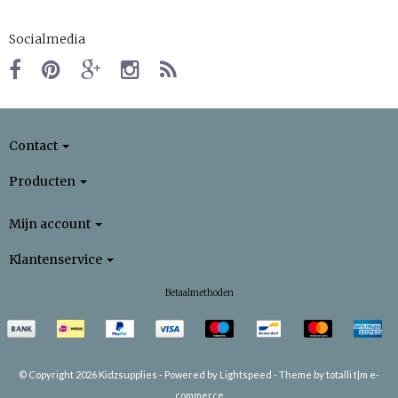
Socialmedia
Contact
Producten
Mijn account
Klantenservice
Betaalmethoden
© Copyright 2026 Kidzsupplies -
Powered by
Lightspeed
-
Theme by totalli t|m e-
commerce