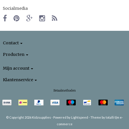
Socialmedia
Contact
Producten
Mijn account
Klantenservice
Betaalmethoden
© Copyright 2026 Kidzsupplies -
Powered by
Lightspeed
-
Theme by totalli t|m e-
commerce