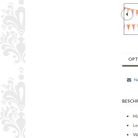
OPT
Ne
BESCHR
Ma
Le
Wa