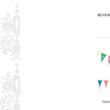
REVIE
Talki