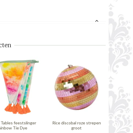
cten
 Tables feestslinger
Rice discobal roze strepen
Sass & Bel
inbow Tie Dye
groot
kwas