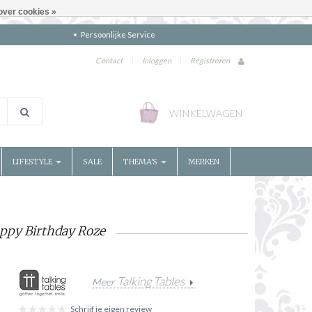
over cookies »
Persoonlijke Service
Contact
|
Inloggen
|
Registreren
WINKELWAGEN
LIFESTYLE
SALE
THEMA'S
MERKEN
appy Birthday Roze
Talking Tables
Meer
Schrijf je eigen review