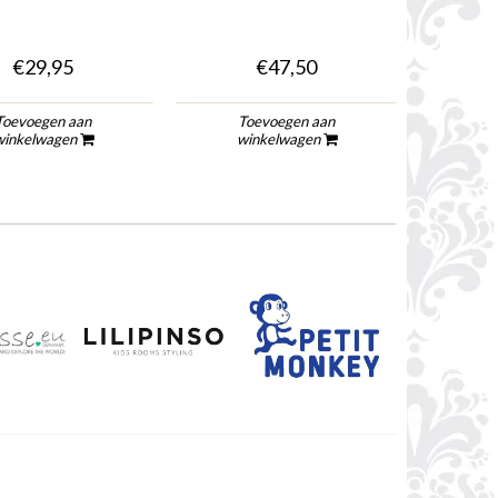
€29,95
€47,50
€7,
Toevoegen aan
Toevoegen aan
winkelwagen
winkelwagen