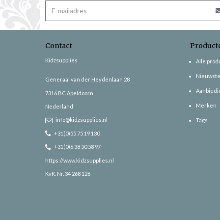
Contact
Product
Kidzsupplies
Alle pro
Nieuwste
Generaal van der Heydenlaan 28
Aanbiedi
7316 BC
Apeldoorn
Merken
Nederland
info@kidzsupplies.nl
Tags
+31(0)55 75 19 130
+31(0)6 38 50 58 97
https://www.kidzsupplies.nl
KvK. Nr. 34 268 126