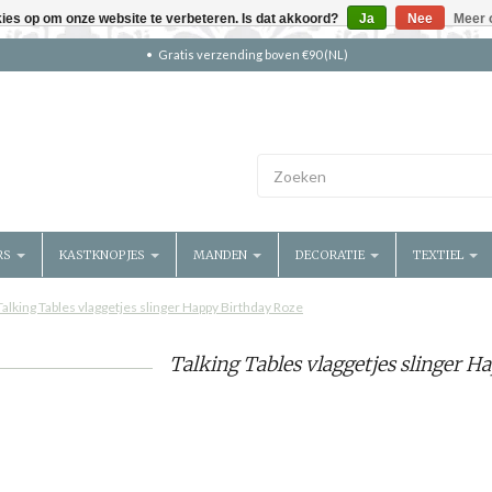
kies op om onze website te verbeteren. Is dat akkoord?
Ja
Nee
Meer 
Gratis verzending boven €90 (NL)
RS
KASTKNOPJES
MANDEN
DECORATIE
TEXTIEL
Talking Tables vlaggetjes slinger Happy Birthday Roze
Talking Tables vlaggetjes slinger H