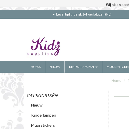
Wij slaan coo
Levertijd tijdelijk 2-4 werkdagen (NL)
HOME
NIEUW
KINDERLAMPEN
MUURSTICKE
Home
CATEGORIEËN
Nieuw
Kinderlampen
Muurstickers