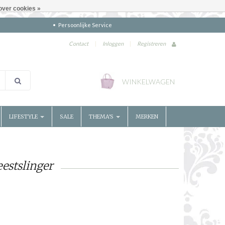
over cookies »
Persoonlijke Service
Contact
|
Inloggen
|
Registreren
WINKELWAGEN
LIFESTYLE
SALE
THEMA'S
MERKEN
estslinger