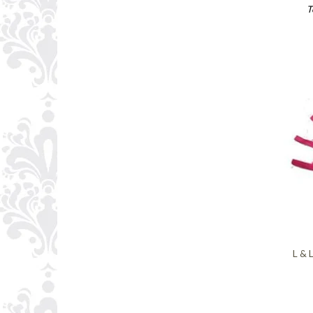
T
L & 