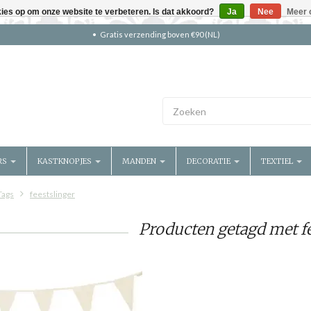
kies op om onze website te verbeteren. Is dat akkoord?
Ja
Nee
Meer 
Gratis verzending boven €90 (NL)
RS
KASTKNOPJES
MANDEN
DECORATIE
TEXTIEL
Tags
feestslinger
Producten getagd met fe