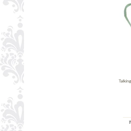
Talkin
T