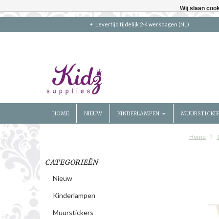
Wij slaan coo
Levertijd tijdelijk 2-4 werkdagen (NL)
HOME
NIEUW
KINDERLAMPEN
MUURSTICKE
Home
CATEGORIEËN
Nieuw
Kinderlampen
Muurstickers