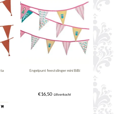
tta
Engelpunt feestslinger mini BiBi
€16,50
Uitverkocht
n