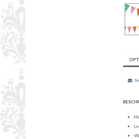
OPT
Ne
BESCHR
Ma
Le
Wa