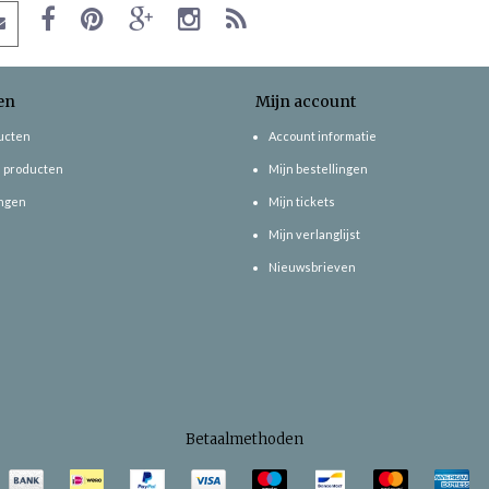
en
Mijn account
ducten
Account informatie
 producten
Mijn bestellingen
ngen
Mijn tickets
Mijn verlanglijst
Nieuwsbrieven
Betaalmethoden