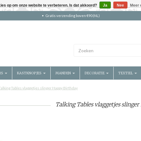
kies op om onze website te verbeteren. Is dat akkoord?
Ja
Nee
Meer 
Gratis verzending boven €90 (NL)
RS
KASTKNOPJES
MANDEN
DECORATIE
TEXTIEL
Talking Tables vlaggetjes slinger Happy Birthday
Talking Tables vlaggetjes slinge