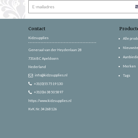
Contact
Product
Kidzsupplies
Alle pro
Nieuwste
Generaal van der Heydenlaan 28
Aanbiedi
7316 BC
Apeldoorn
Merken
Nederland
info@kidzsupplies.nl
Tags
+31(0)55 75 19 130
+31(0)6 38 50 58 97
https://www.kidzsupplies.nl
KvK. Nr. 34 268 126