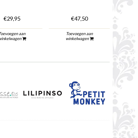
€29,95
€47,50
€7,
Toevoegen aan
Toevoegen aan
winkelwagen
winkelwagen