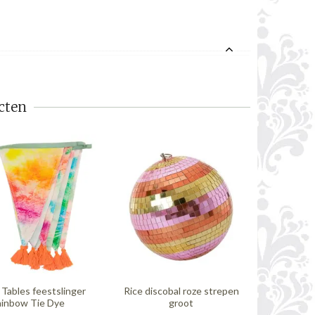
cten
 Tables feestslinger
Rice discobal roze strepen
Sass & Bel
inbow Tie Dye
groot
kwas