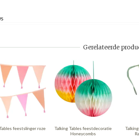
WS
Gerelateerde produ
Tables feestslinger roze
Talking Tables feestdecoratie
Talking
Honeycombs
Ra