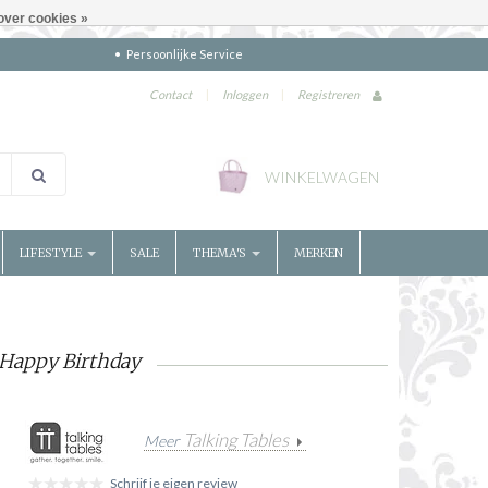
over cookies »
Persoonlijke Service
Contact
|
Inloggen
|
Registreren
WINKELWAGEN
LIFESTYLE
SALE
THEMA'S
MERKEN
r Happy Birthday
Talking Tables
Meer
Schrijf je eigen review