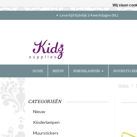
Wij slaan coo
Levertijd tijdelijk 2-4 werkdagen (NL)
HOME
NIEUW
KINDERLAMPEN
MUURSTICKE
Home
CATEGORIEËN
Nieuw
Kinderlampen
Muurstickers