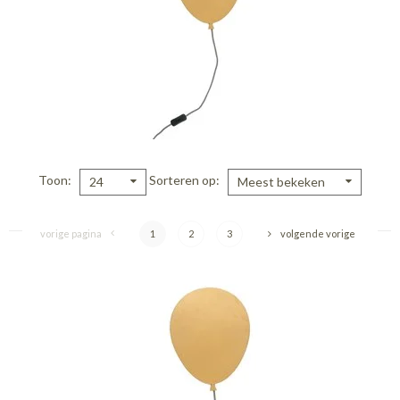
Toon
Sorteren op
24
Meest bekeken
vorige pagina
1
2
3
volgende vorige