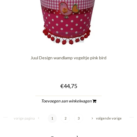
quickshop
Juul Design wandlamp vogeltje pink bird
€44,75
Toevoegen aan winkelwagen
vorige pagina
1
2
3
volgende vorige