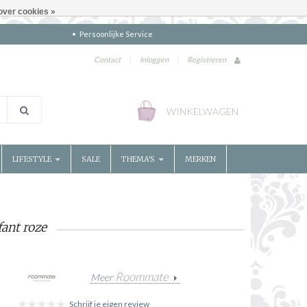
over cookies »
Persoonlijke Service
Contact
|
Inloggen
|
Registreren
WINKELWAGEN
LIFESTYLE
SALE
THEMA'S
MERKEN
ant roze
Roommate
Meer
Schrijf je eigen review