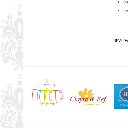
De
be
REVIE