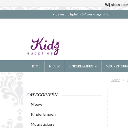
Wij slaan coo
Levertijd tijdelijk 2-4 werkdagen (NL)
HOME
NIEUW
KINDERLAMPEN
MUURSTICKE
Home
CATEGORIEËN
Nieuw
Kinderlampen
Muurstickers