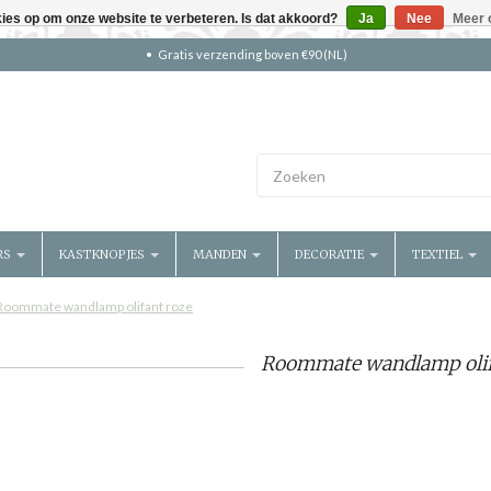
kies op om onze website te verbeteren. Is dat akkoord?
Ja
Nee
Meer 
Gratis verzending boven €90 (NL)
RS
KASTKNOPJES
MANDEN
DECORATIE
TEXTIEL
Roommate wandlamp olifant roze
Roommate wandlamp olif