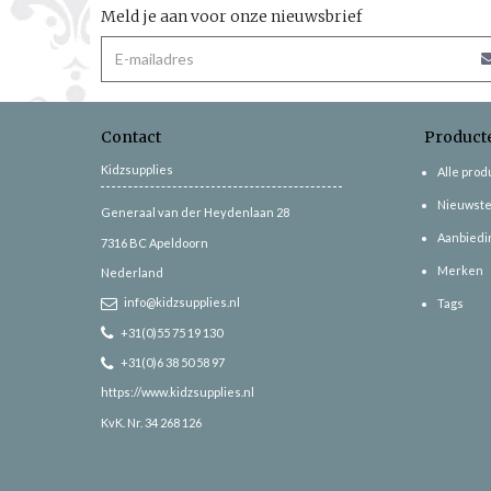
Meld je aan voor onze nieuwsbrief
Contact
Product
Kidzsupplies
Alle pro
Nieuwste
Generaal van der Heydenlaan 28
Aanbiedi
7316 BC
Apeldoorn
Merken
Nederland
info@kidzsupplies.nl
Tags
+31(0)55 75 19 130
+31(0)6 38 50 58 97
https://www.kidzsupplies.nl
KvK. Nr. 34 268 126