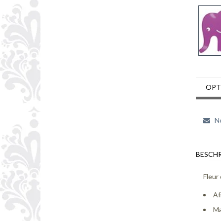
OPT
Ne
BESCHR
Fleur
Af
Ma