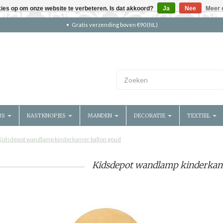
kies op om onze website te verbeteren. Is dat akkoord?
Ja
Nee
Meer 
Gratis verzending boven €90 (NL)
RS
KASTKNOPJES
MANDEN
DECORATIE
TEXTIEL
Kidsdepot wandlamp kinderkamer ballon goud
Kidsdepot wandlamp kinderkam