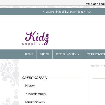
Wij slaan coo
Levertijd tijdelijk 2-4 werkdagen (NL)
HOME
NIEUW
KINDERLAMPEN
MUURSTICKE
Home
CATEGORIEËN
Nieuw
Kinderlampen
Muurstickers