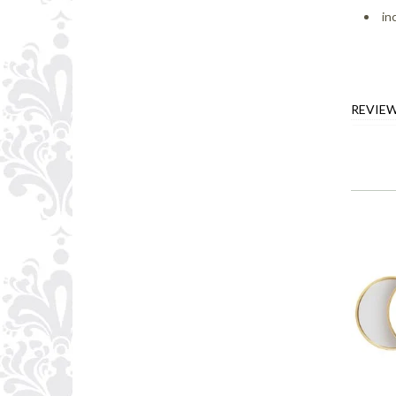
in
REVIE