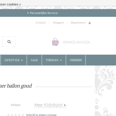
over cookies »
Persoonlijke Service
Contact
|
Inloggen
|
Registreren
WINKELWAGEN
LIFESTYLE
SALE
THEMA'S
MERKEN
er ballon goud
Kidsdepot
Meer
Schrijf je eigen review