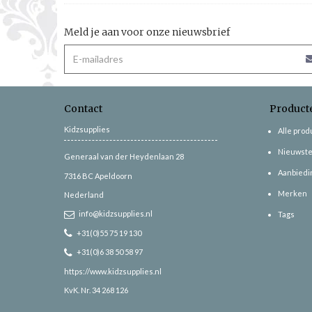
Meld je aan voor onze nieuwsbrief
Contact
Product
Kidzsupplies
Alle pro
Nieuwste
Generaal van der Heydenlaan 28
Aanbiedi
7316 BC
Apeldoorn
Merken
Nederland
info@kidzsupplies.nl
Tags
+31(0)55 75 19 130
+31(0)6 38 50 58 97
https://www.kidzsupplies.nl
KvK. Nr. 34 268 126