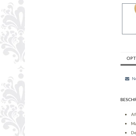
OPT
Ne
BESCHR
Af
Ma
De