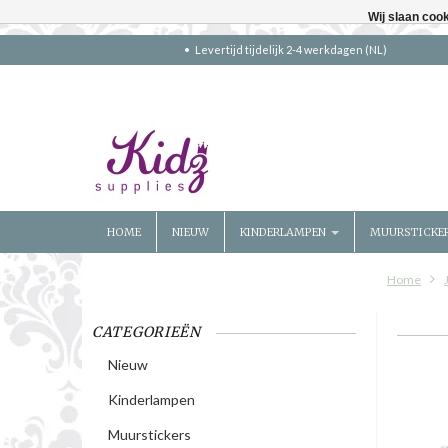
Wij slaan coo
Levertijd tijdelijk 2-4 werkdagen (NL)
HOME
NIEUW
KINDERLAMPEN
MUURSTICKE
Home
CATEGORIEËN
Nieuw
Kinderlampen
Muurstickers