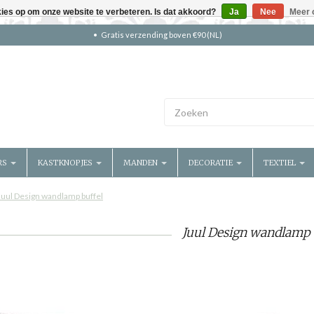
kies op om onze website te verbeteren. Is dat akkoord?
Ja
Nee
Meer 
Gratis verzending boven €90 (NL)
RS
KASTKNOPJES
MANDEN
DECORATIE
TEXTIEL
Juul Design wandlamp buffel
Juul Design wandlamp 