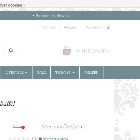
over cookies »
Persoonlijke Service
Contact
|
Inloggen
|
Registreren
WINKELWAGEN
LIFESTYLE
SALE
THEMA'S
MERKEN
buffel
Juul Design
Meer
Schrijf je eigen review