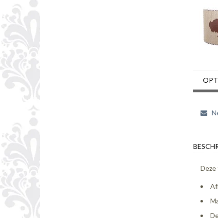
OPT
Ne
BESCHR
Deze 
Af
Ma
De