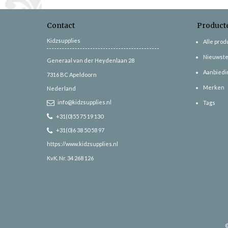
Contact
Product
Kidzsupplies
Alle pro
Nieuwste
Generaal van der Heydenlaan 28
Aanbiedi
7316 BC
Apeldoorn
Merken
Nederland
info@kidzsupplies.nl
Tags
+31(0)55 75 19 130
+31(0)6 38 50 58 97
https://www.kidzsupplies.nl
KvK. Nr. 34 268 126
©