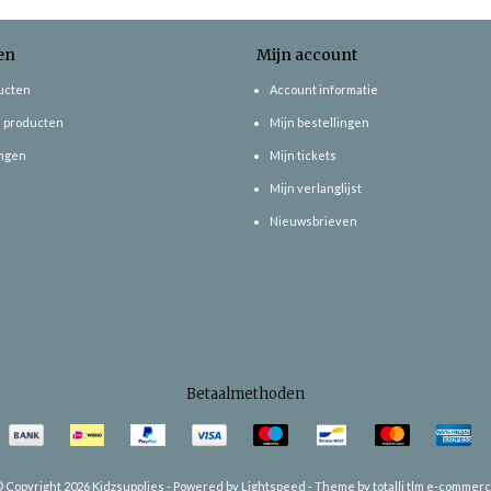
en
Mijn account
ducten
Account informatie
 producten
Mijn bestellingen
ngen
Mijn tickets
Mijn verlanglijst
Nieuwsbrieven
Betaalmethoden
 Copyright 2026 Kidzsupplies -
Powered by
Lightspeed
-
Theme by totalli t|m e-commer