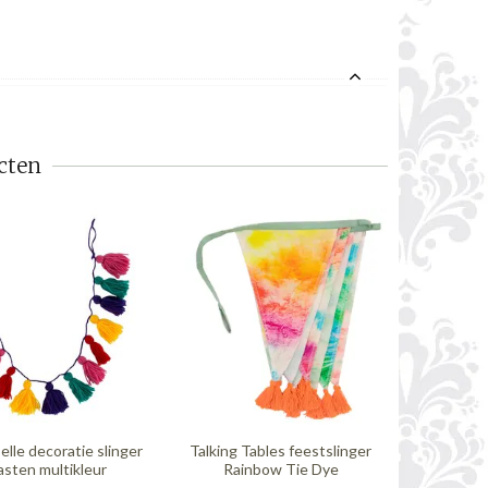
cten
elle decoratie slinger
Talking Tables feestslinger
Rice dis
sten multikleur
Rainbow Tie Dye