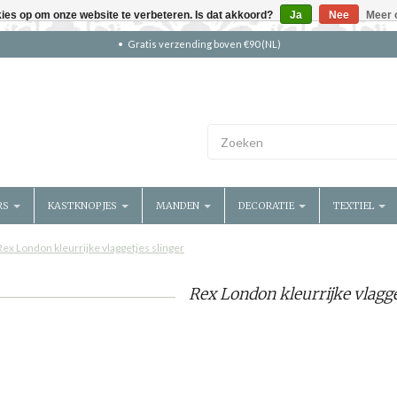
kies op om onze website te verbeteren. Is dat akkoord?
Ja
Nee
Meer 
Gratis verzending boven €90 (NL)
RS
KASTKNOPJES
MANDEN
DECORATIE
TEXTIEL
Rex London kleurrijke vlaggetjes slinger
Rex London kleurrijke vlagge