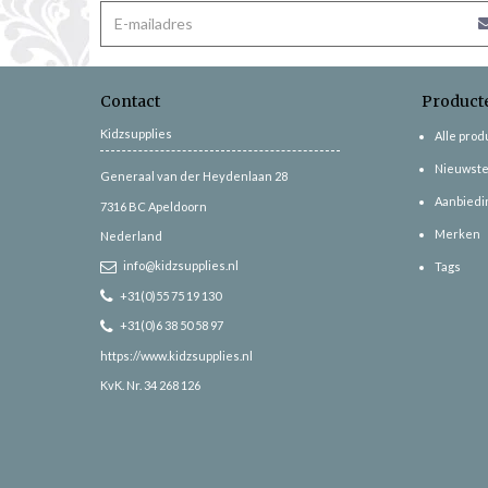
Contact
Product
Kidzsupplies
Alle pro
Nieuwste
Generaal van der Heydenlaan 28
Aanbiedi
7316 BC
Apeldoorn
Merken
Nederland
info@kidzsupplies.nl
Tags
+31(0)55 75 19 130
+31(0)6 38 50 58 97
https://www.kidzsupplies.nl
KvK. Nr. 34 268 126