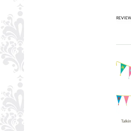
REVIE
Talki