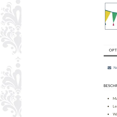
OPT
Ne
BESCHR
Ma
Le
Wa