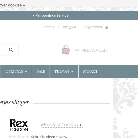
over cookies »
Persoonlijke Service
Contact
|
Inloggen
|
Registreren
WINKELWAGEN
LIFESTYLE
SALE
THEMA'S
MERKEN
tjes slinger
Rex London
Meer
Schrijf je eigen review