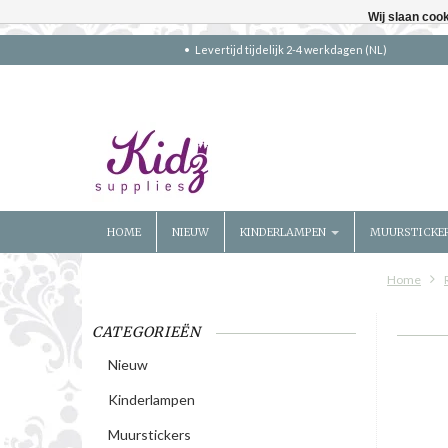
Wij slaan coo
Levertijd tijdelijk 2-4 werkdagen (NL)
HOME
NIEUW
KINDERLAMPEN
MUURSTICKE
Home
CATEGORIEËN
Nieuw
Kinderlampen
Muurstickers