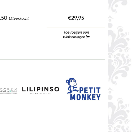
,50
€29,95
Uitverkocht
Toevoegen aan
To
winkelwagen
wi