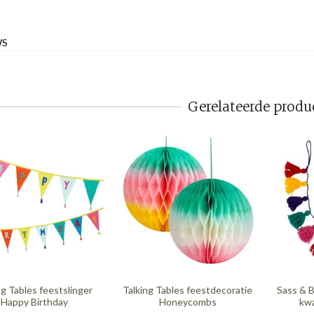
WS
Gerelateerde produ
ng Tables feestslinger
Talking Tables feestdecoratie
Sass & B
Happy Birthday
Honeycombs
kwa