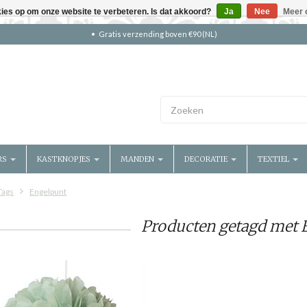
kies op om onze website te verbeteren. Is dat akkoord?
Ja
Nee
Meer 
Gratis verzending boven €90 (NL)
RS
KASTKNOPJES
MANDEN
DECORATIE
TEXTIEL
Tags
Engelpunt
Producten getagd met 