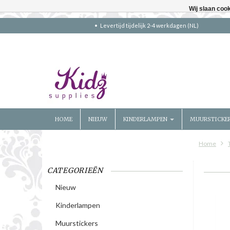
Wij slaan coo
Levertijd tijdelijk 2-4 werkdagen (NL)
HOME
NIEUW
KINDERLAMPEN
MUURSTICKE
Home
CATEGORIEËN
Nieuw
Kinderlampen
Muurstickers