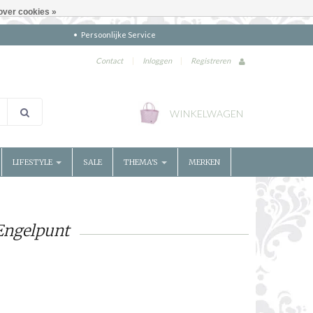
over cookies »
Persoonlijke Service
Contact
|
Inloggen
|
Registreren
WINKELWAGEN
LIFESTYLE
SALE
THEMA'S
MERKEN
Engelpunt