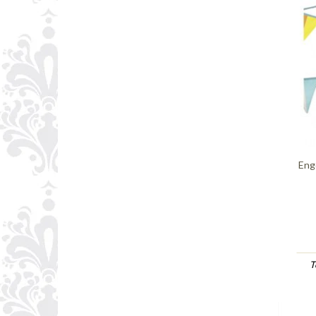
Eng
T