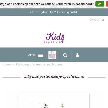
Wij slaan cookies op om onze website te verbeteren. Is dat akkoord?
Ja
en (NL)
Gratis verzending boven €90 (NL
Contact
MENU
Home
Lilipinso poster meisje op schommel
Lilipinso poster meisje op schommel