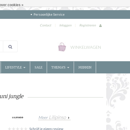
over cookies »
Persoonlijke Service
Contact
|
Inloggen
|
Registreren
WINKELWAGEN
LIFESTYLE
SALE
THEMA'S
MERKEN
uni jungle
Lilipinso
Meer
Schrijf je eigen review