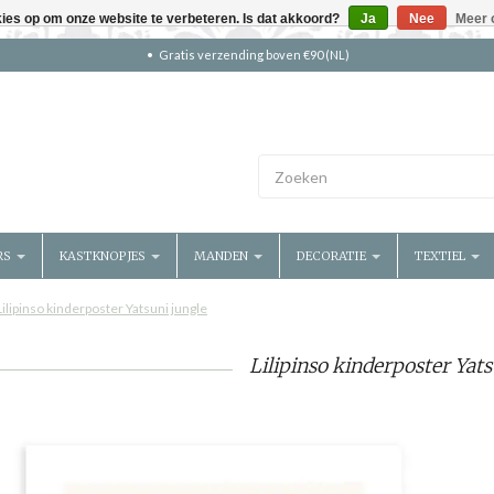
kies op om onze website te verbeteren. Is dat akkoord?
Ja
Nee
Meer 
Gratis verzending boven €90 (NL)
RS
KASTKNOPJES
MANDEN
DECORATIE
TEXTIEL
Lilipinso kinderposter Yatsuni jungle
Lilipinso kinderposter Yats