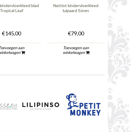
 kindervloerkleed blad
Nattiot kindervloerkleed
Lilipinso
Tropical Leaf
luipaard Sören
j
€145,00
€79,00
Toevoegen aan
Toevoegen aan
To
winkelwagen
winkelwagen
wi