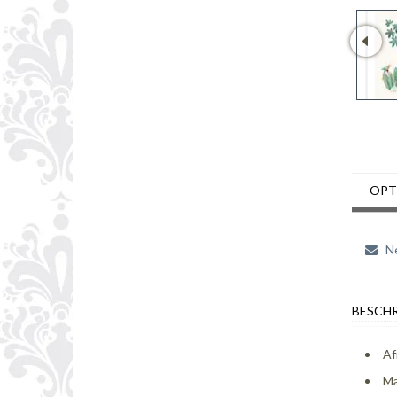
OPT
Ne
BESCHR
Af
Ma