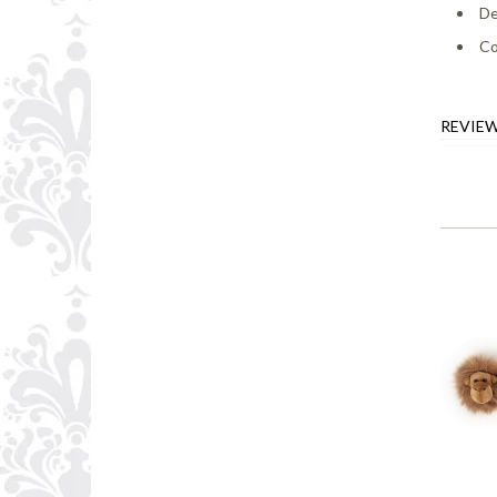
De
Co
REVIE