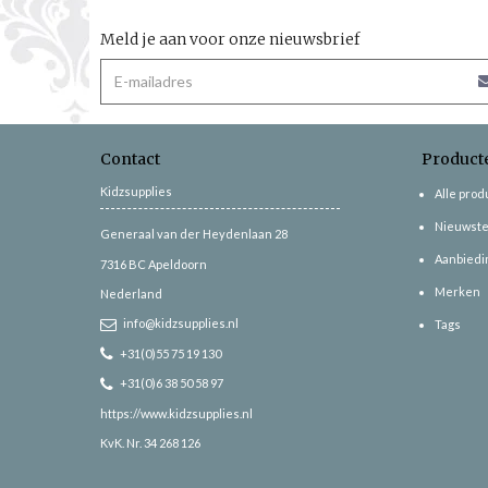
Meld je aan voor onze nieuwsbrief
Contact
Product
Kidzsupplies
Alle pro
Nieuwste
Generaal van der Heydenlaan 28
Aanbiedi
7316 BC
Apeldoorn
Merken
Nederland
info@kidzsupplies.nl
Tags
+31(0)55 75 19 130
+31(0)6 38 50 58 97
https://www.kidzsupplies.nl
KvK. Nr. 34 268 126