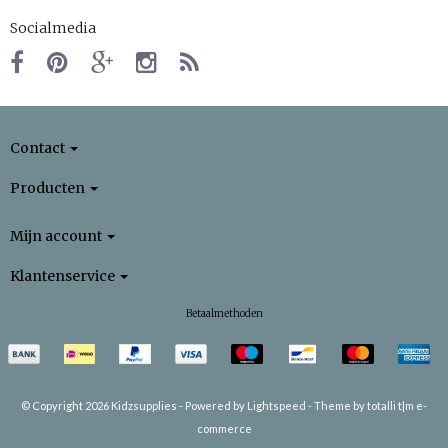
Socialmedia
Contact
Producten
Mijn account
Klantenservice
Betaalmethoden
© Copyright 2026 Kidzsupplies -
Powered by
Lightspeed
-
Theme by totalli t|m e-
commerce