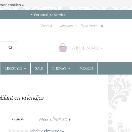
over cookies »
Persoonlijke Service
Contact
|
Inloggen
|
Registreren
WINKELWAGEN
LIFESTYLE
SALE
THEMA'S
MERKEN
ifant en vriendjes
Lilipinso
Meer
Schrijf je eigen review