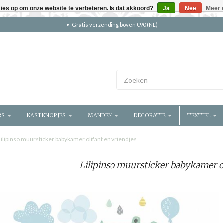
kies op om onze website te verbeteren. Is dat akkoord?
Ja
Nee
Meer 
Gratis verzending boven €90 (NL)
RS
KASTKNOPJES
MANDEN
DECORATIE
TEXTIEL
Lilipinso muursticker babykamer olifant en vriendjes
Lilipinso muursticker babykamer ol