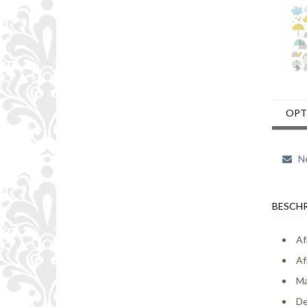
OPT
Ne
BESCHR
Af
Af
Ma
De