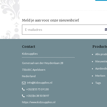
Meld je aan voor onze nieuwsbrief
Contact
Product
Kidzsupplies
Alle pro
Nieuwste
Generaal van der Heydenlaan 28
Aanbiedi
7316 BC
Apeldoorn
Merken
Nederland
info@kidzsupplies.nl
Tags
+31(0)55 75 19 130
+31(0)6 38 50 58 97
https://www.kidzsupplies.nl