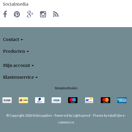
Socialmedia
Contact
Producten
Mijn account
Klantenservice
Betaalmethoden
© Copyright 2026 Kidzsupplies -
Powered by
Lightspeed
-
Theme by totalli t|m e-
commerce