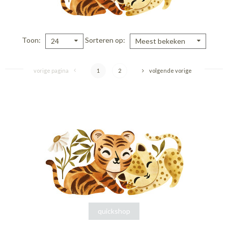
Toon
Sorteren op
24
Meest bekeken
vorige pagina
1
2
volgende vorige
quickshop