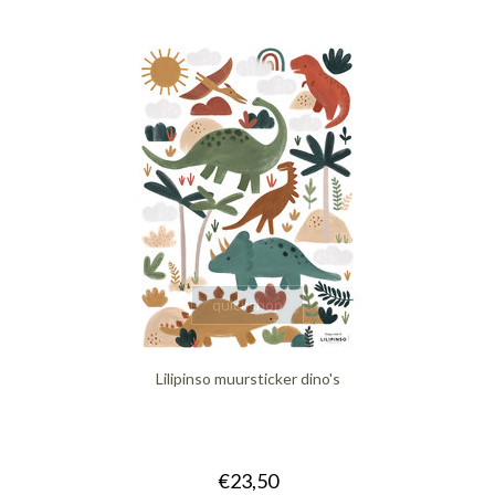
quickshop
Lilipinso muursticker dino's
€23,50