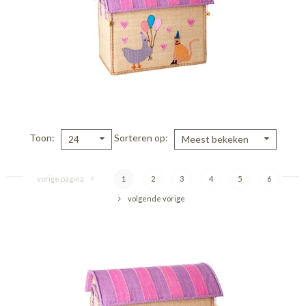
Toon
Sorteren op
24
Meest bekeken
vorige pagina
1
2
3
4
5
6
volgende vorige