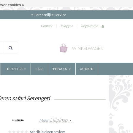
over cookies »
Persoonlijke Service
Contact
|
Inloggen
|
Registreren
WINKELWAGEN
LIFESTYLE
SALE
THEMA'S
MERKEN
ren safari Serengeti
Lilipinso
Meer
Schrijf je eigen review