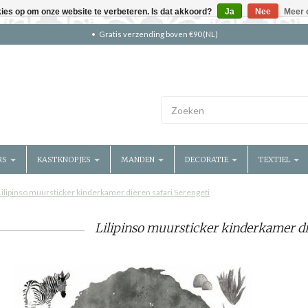
kies op om onze website te verbeteren. Is dat akkoord?
Ja
Nee
Meer 
Gratis verzending boven €90 (NL)
RS
KASTKNOPJES
MANDEN
DECORATIE
TEXTIEL
Lilipinso muursticker kinderkamer dieren safari Serengeti
Lilipinso muursticker kinderkamer die