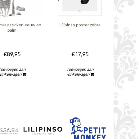
o muursticker leeuw en
Lilipinso poster zebra
Fig
palm
€89,95
€17,95
Toevoegen aan
Toevoegen aan
To
winkelwagen
winkelwagen
wi