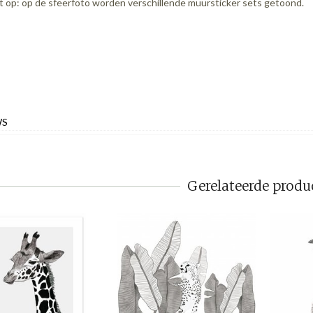
t op: op de sfeerfoto worden verschillende muursticker sets getoond.
WS
Gerelateerde produ