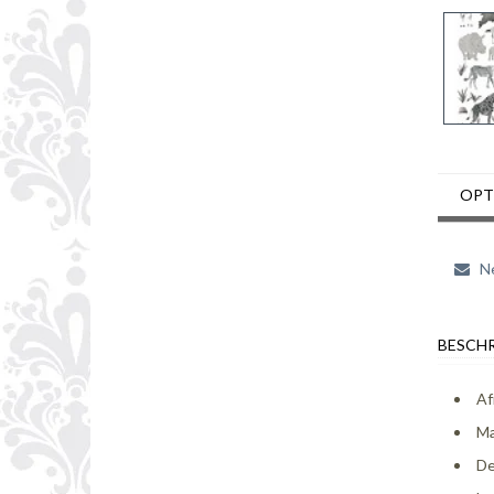
OPT
Ne
BESCHR
Af
Ma
De