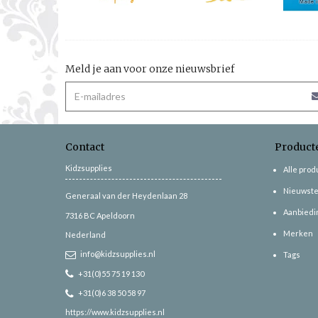
Meld je aan voor onze nieuwsbrief
Contact
Product
Kidzsupplies
Alle pro
Nieuwste
Generaal van der Heydenlaan 28
Aanbiedi
7316 BC
Apeldoorn
Merken
Nederland
info@kidzsupplies.nl
Tags
+31(0)55 75 19 130
+31(0)6 38 50 58 97
https://www.kidzsupplies.nl