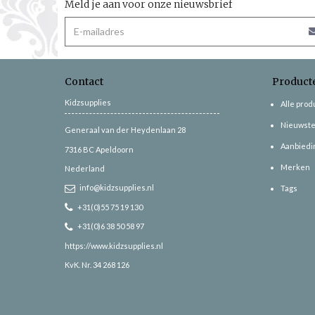
Meld je aan voor onze nieuwsbrief
Contact
Product
Kidzsupplies
Alle pro
Nieuwste
Generaal van der Heydenlaan 28
Aanbiedi
7316 BC
Apeldoorn
Merken
Nederland
info@kidzsupplies.nl
Tags
+31(0)55 75 19 130
+31(0)6 38 50 58 97
https://www.kidzsupplies.nl
KvK. Nr. 34 268 126