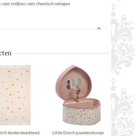
niet strijken; niet chemisch reinigen
cten
utch kindervloerkleed
Little Dutch juwelendoosje
Little 