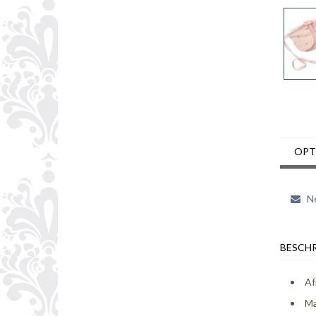
OPT
Ne
BESCHR
Af
Ma