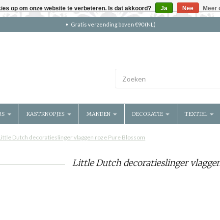
kies op om onze website te verbeteren. Is dat akkoord?
Ja
Nee
Meer 
Gratis verzending boven €90 (NL)
RS
KASTKNOPJES
MANDEN
DECORATIE
TEXTIEL
Little Dutch decoratieslinger vlaggen roze Pure Blossom
Little Dutch decoratieslinger vlagge