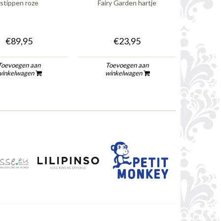
stippen roze
Fairy Garden hartje
bloem
€89,95
€23,95
Toevoegen aan
Toevoegen aan
To
winkelwagen
winkelwagen
wi