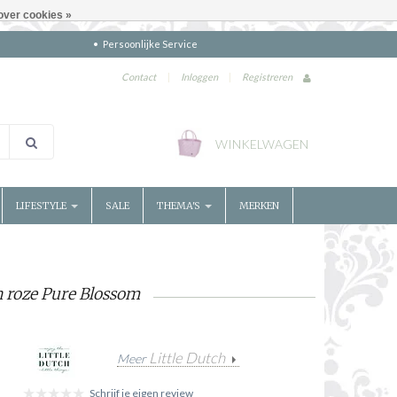
over cookies »
Persoonlijke Service
Contact
|
Inloggen
|
Registreren
WINKELWAGEN
LIFESTYLE
SALE
THEMA'S
MERKEN
n roze Pure Blossom
Little Dutch
Meer
Schrijf je eigen review