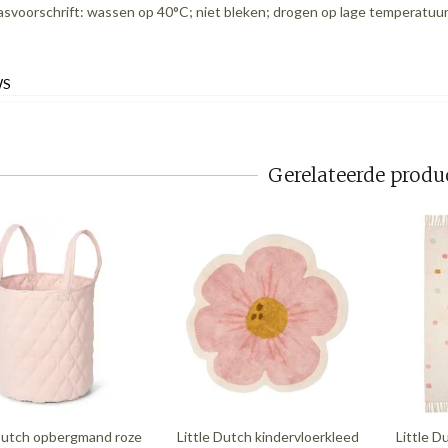
svoorschrift: wassen op 40°C; niet bleken; drogen op lage temperatuur; 
WS
Gerelateerde produ
 Dutch opbergmand roze
Little Dutch kindervloerkleed
Little D