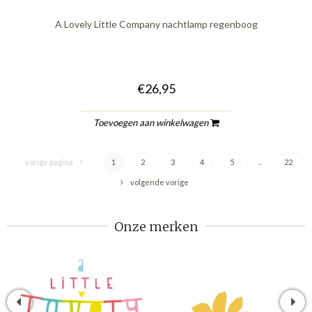
A Lovely Little Company nachtlamp regenboog
€26,95
Toevoegen aan winkelwagen
vorige pagina
1
2
3
4
5
..
22
volgende vorige
Onze merken