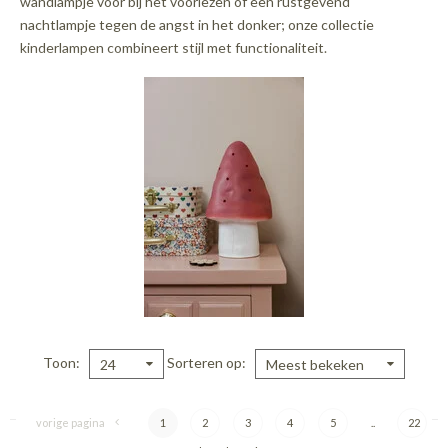
wandlampje voor bij het voorlezen of een rustgevend
nachtlampje tegen de angst in het donker; onze collectie
kinderlampen combineert stijl met functionaliteit.
Toon
Sorteren op
24
Meest bekeken
vorige pagina
1
2
3
4
5
..
22