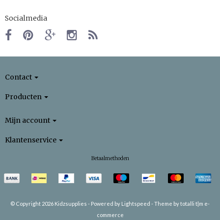
Socialmedia
Contact
Producten
Mijn account
Klantenservice
Betaalmethoden
© Copyright 2026 Kidzsupplies -
Powered by
Lightspeed
-
Theme by totalli t|m e-
commerce