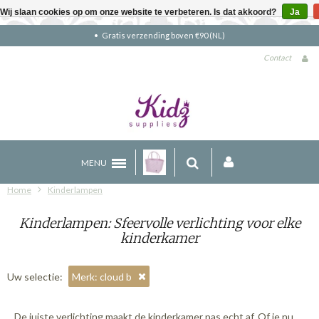
Wij slaan cookies op om onze website te verbeteren. Is dat akkoord?
Ja
Gratis verzending boven €90 (NL)
Contact
MENU
Home
Kinderlampen
Kinderlampen: Sfeervolle verlichting voor elke
kinderkamer
Uw selectie:
Merk: cloud b
De juiste verlichting maakt de kinderkamer pas echt af. Of je nu