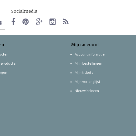
Socialmedia
en
Mijn account
ducten
Account informatie
 producten
Mijn bestellingen
ngen
Mijn tickets
Mijn verlanglijst
Nieuwsbrieven