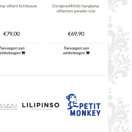
amp olifant lichtbauw
Designed4Kids hanglamp
Figuurl
olifanten parade roze
€79,00
€69,90
Toevoegen aan
Toevoegen aan
To
winkelwagen
winkelwagen
wi