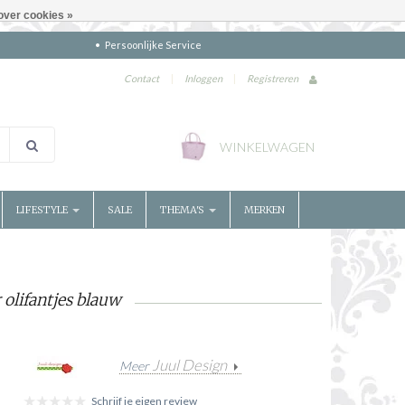
over cookies »
Persoonlijke Service
Contact
|
Inloggen
|
Registreren
WINKELWAGEN
LIFESTYLE
SALE
THEMA'S
MERKEN
olifantjes blauw
Juul Design
Meer
Schrijf je eigen review