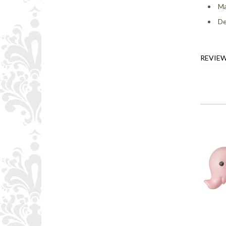
Ma
De
REVIE