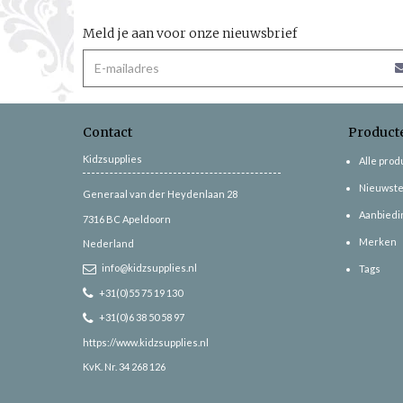
Meld je aan voor onze nieuwsbrief
Contact
Product
Kidzsupplies
Alle pro
Nieuwste
Generaal van der Heydenlaan 28
Aanbiedi
7316 BC
Apeldoorn
Merken
Nederland
info@kidzsupplies.nl
Tags
+31(0)55 75 19 130
+31(0)6 38 50 58 97
https://www.kidzsupplies.nl
KvK. Nr. 34 268 126