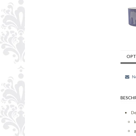
OPT
Ne
BESCHR
De