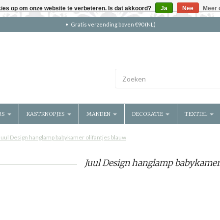
kies op om onze website te verbeteren. Is dat akkoord?
Ja
Nee
Meer 
Gratis verzending boven €90 (NL)
RS
KASTKNOPJES
MANDEN
DECORATIE
TEXTIEL
Juul Design hanglamp babykamer olifantjes blauw
Juul Design hanglamp babykamer 