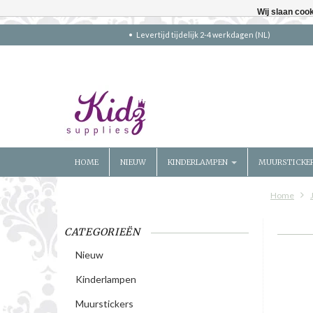
Wij slaan coo
Levertijd tijdelijk 2-4 werkdagen (NL)
HOME
NIEUW
KINDERLAMPEN
MUURSTICKE
Home
CATEGORIEËN
Nieuw
Kinderlampen
Muurstickers