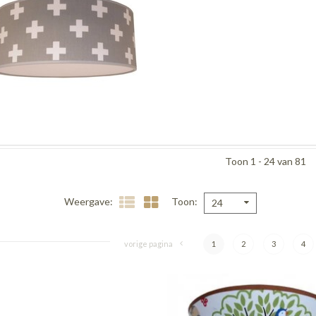
Toon 1 - 24 van 81
Weergave
Toon
24
vorige pagina
1
2
3
4