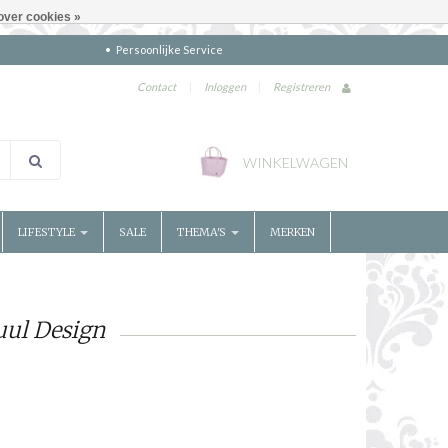
over cookies »
Persoonlijke Service
Contact
|
Inloggen
|
Registreren
WINKELWAGEN
LIFESTYLE
SALE
THEMA'S
MERKEN
uul Design