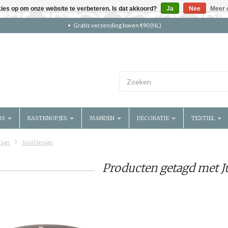
kies op om onze website te verbeteren. Is dat akkoord?
Ja
Nee
Meer 
Gratis verzending boven €90 (NL)
RS
KASTKNOPJES
MANDEN
DECORATIE
TEXTIEL
Tags
Juul Design
Producten getagd met J