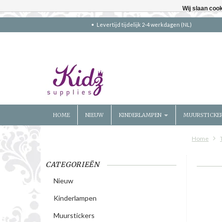
Wij slaan coo
Levertijd tijdelijk 2-4 werkdagen (NL)
HOME
NIEUW
KINDERLAMPEN
MUURSTICKE
Home
CATEGORIEËN
Nieuw
Kinderlampen
Muurstickers