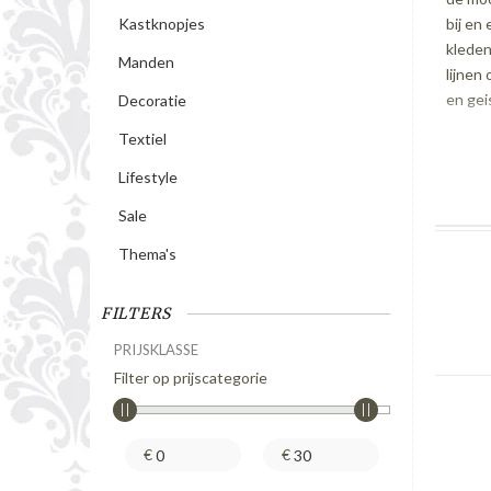
bij en
Kastknopjes
kleden
Manden
lijnen
en gei
Decoratie
Textiel
Lifestyle
Sale
Thema's
FILTERS
PRIJSKLASSE
Filter op prijscategorie
€
€