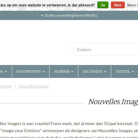
kies op om onze website te verbeteren. Is dat akkoord?
Ja
Nee
Meer 
Gratis verzending boven €90 (NL)
RS
KASTKNOPJES
MANDEN
DECORATIE
TEXTIEL
Merken
Nouvelles Images
Nouvelles Imag
les Images is een creatief Frans merk, dat al meer dan 50 jaar bestaat. 
"Image your Emtions" ontwerpen de designers van Nouvelles Images s
iste muurstickers voor de baby- en kinderkamer. Later kwamen er raams