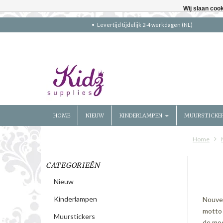
Wij slaan coo
Levertijd tijdelijk 2-4 werkdagen (NL)
HOME
NIEUW
KINDERLAMPEN
MUURSTICKE
Home
CATEGORIEËN
Nieuw
Kinderlampen
Nouvel
motto 
Muurstickers
de moo