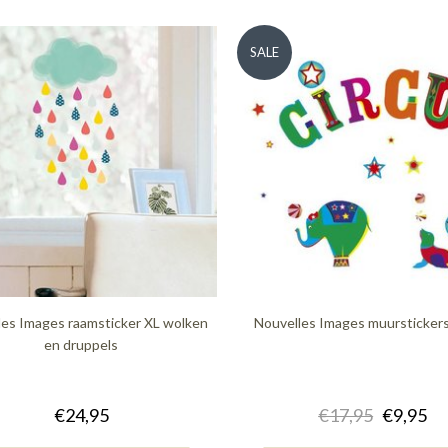
SALE
les Images raamsticker XL wolken
Nouvelles Images muurstickers
en druppels
€24,95
€17,95
€9,95