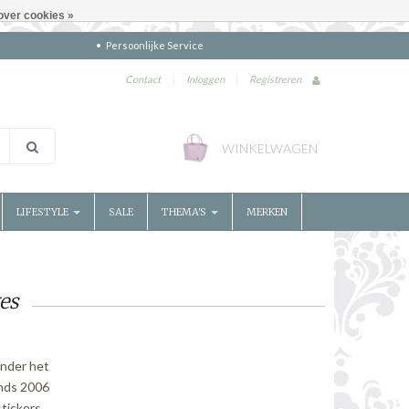
over cookies »
Persoonlijke Service
Contact
|
Inloggen
|
Registreren
WINKELWAGEN
LIFESTYLE
SALE
THEMA'S
MERKEN
es
Onder het
inds 2006
tickers